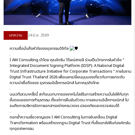
บทความ
24 มิ.ย. 2569
ความเชื่อมั่นคือหัวใจของธุรกรรมดิจิทัล
.
I AM Consulting นำโดย คุณจิตริน วิโรจน์สายลี ร่วมเป็นวิทยากรในหัวข้อ “
Integrated Document Signing Platform (IDSP): A National Digital
Trust Infrastructure Initiative for Corporate Transactions ” ภายในงาน
Digital Trust Thailand 2026 เพื่อแลกเปลี่ยนมุมมองเกี่ยวกับการยกระดับ
ความน่าเชื่อถือของ ธุรกรรมอิเล็กทรอนิกส์ ในภาคธุรกิจไทย
.
บนเวทีเสวนาครั้งนี้ สะท้อนบทบาทของเทคโนโลยีในการสร้างความมั่นใจให้กับทุก
ขั้นตอนของการทำธุรกรรม ตั้งแต่การยืนยันตัวตน การลงนามอิเล็กทรอนิกส์ ไป
จนถึงการบริหารจัดการเอกสารอย่างครบวงจร ปลอดภัยและตรวจสอบได้
.
ตอกย้ำความเชี่ยวชาญของ I AM Consulting ในการขับเคลื่อน Digital
Transformation พร้อมสร้างรากฐาน Digital Trust ที่แข็งแกร่งให้แก่องค์กรใน
ทุกอุตสาหกรรม
.