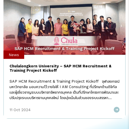
News
Chulalongkorn University – SAP HCM Recruitment &
Training Project Kickoff
SAP HCM Recruitment & Training Project Kickoff จุฬาลงกรณ์
มหาวิทยาลัย มอบความไว้วางใจให้ I AM Consulting ที่ปรึกษาด้านดิจิทัล
และผู้เชี่ยวชาญระบบบริหารทรัพยากรบุคคล เป็นที่ปรึกษาโครงการพัฒนาและ
ปรับปรุงระบบบริหารงานบุคคลใหม่ โดยมุ่งเน้นในส่วนของระบบสรรหา
(Recruitment) และระบบฝึกอบรม (Training) เพื่อเพิ่มประสิทธิภาพใน
การดำเนินงานและเสริมสร้างความคล่องตัวให้กับองค์กร คุณศรีรัตน์ ชูโชติ
11 Oct 2024
ถาวร กรรมการ บริษัท I AM Consulting จำกัด นำทีมที่ปรึกษาเข้าร่วม
ประชุมและอธิบายแผนงาน พร้อมแสดงความมุ่งมั่นที่จะช่วยยกระดับการ
บริหารจัดการบุคลากรของจุฬาลงกรณ์มหาวิทยาลัย ให้มีความทันสมัยและ