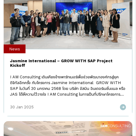
News
Jasmine International – GROW WITH SAP Project
Kickoff
I AM Consulting เดินเคียงข้างพาร์ทเนอร์เพื่อช่วยพัฒนาองค์กรสู่ยุค
ดิจิทัลอีกครั้ง กับโครงการ Jasmine International GROW WITH
SAP ในวันที่ 30 มกราคม 2568 โดย บริษัท จัสมิน อินเตอร์เนชั่นแนล หรือ
JAS ได้ให้ความไว้วางใจ I AM Consulting ในการเป็นที่ปรึกษาโครงการ
เพื่อยกระดับระบบบริหารทรัพยากรให้สอดคล้องกับมาตรฐานสากล โดยใช้
แนวทาง Best Practice ของ SAP ระบบ ERP ชั้นนำของโลกที่สะสม
30 Jan 2025
แนวทางปฏิบัติที่ดีที่สุดของแต่ละอุตสาหกรรมมากว่า 50 ปี การทำระบบ
GROW WITH SAP ในครั้งนี้ นอกเหนือจากการนำระบบ ERP ขึ้นคลาวด์
แล้ว ทาง JAS จะได้ใช้ฟีเจอร์ใหม่ ๆ ของ SAP ซึ่งจะช่วยยกระดับ
ประสิทธิภาพของกระบวนการทำงานและแบบฟอร์มต่าง ๆ ให้ตอบโจทย์การใช้
งานขององค์กรได้ดียิ่งขึ้น ทีมที่ปรึกษาของ […]