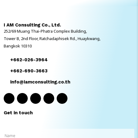
สะดวกยิ่งขึ้น เพื่อรองรับผู้ใช้งานที่หลากหลาย ระบบ SAP HCM ที่
จุฬาลงกรณ์มหาวิทยาลัยใช้งานอยู่เป็นระบบที่ได้รับการยอมรับในระดับโลก
และช่วยให้การบริหารจัดการบุคลากรของมหาวิทยาลัย มีความแม่นยำและ
ประสิทธิภาพสูง การพัฒนาระบบเพิ่มเติมในครั้งนี้ จะช่วยให้องค์กรสามารถ
I AM Consulting Co., Ltd.
สรรหาบุคลากรที่มีคุณภาพได้อย่างรวดเร็วและตรงตามความต้องการ รวมถึง
252/69 Muang Thai-Phatra Complex Building,
จัดการฝึกอบรมพนักงานได้อย่างมีมีประสิทธิภาพมากขึ้น ส่งเสริมการพัฒนา
ศักยภาพของบุคลากรอย่างต่อเนื่องและครอบคลุมทุกด้าน ซึ่งสอดคล้องกับ
Tower B, 2nd Floor, Ratchadaphisek Rd., Huaykwang,
ยุทธศาสตร์ของทางมหาวิทยาลัย ที่ต้องการเพิ่มขีดความสามารถในการ
Bangkok 10310
บริหารทรัพยากรมนุษย์ ให้ก้าวทันความเปลี่ยนแปลงในยุคดิจิทัล โครงการนี้
นับเป็นอีกหนึ่งความภูมิใจของ I AM เรามั่นใจเป็นอย่างยิ่งว่าการเดินทางร่วม
+662-026-3964
กับจุฬาลงกรณ์มหาวิทยาลัยใครั้งนี้ จะสำเร็จและถึงจุดหมายที่ตั้งใจไว้ได้ตาม
แผนงานอย่างแน่นอน #IAMconsulting […]
+662-690-3663
info@iamconsulting.co.th
Get in touch
Name
(Required)