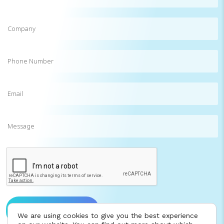
Company
Phone
Number
Email
(Required)
Message
CAPTCHA
Send message to us
We are using cookies to give you the best experience