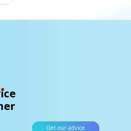
ice
ner
Get our advice