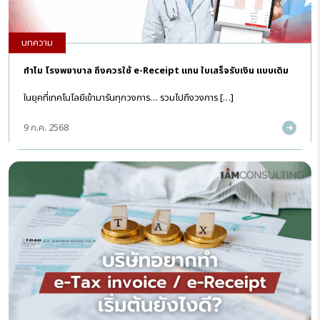
บทความ
ทำไม โรงพยาบาล ถึงควรใช้ e-Receipt แทน ใบเสร็จรับเงิน แบบเดิม
ในยุคที่เทคโนโลยีเข้ามารันทุกวงการ… รวมไปถึงวงการ […]
9 ก.ค. 2568