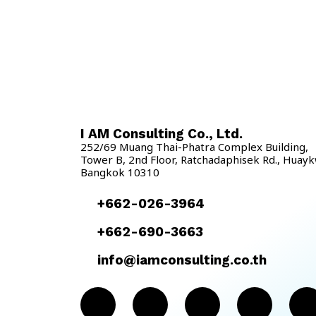
เข้ามาประยุกต์ใช้ในการบริหารจัดการเวลาพนักงาน โดย
โซลูชั่นที่ดีนั้นจะต้องสามารถปรับใช้กับองค์กรได้อย่างไร้
รอยต่อ สามารถลดต้นทุน เพิ่มความปลอดภัย ความ
สะดวก พนักงานเข้าถึงได้ทุกที่ทุกเวลาแบบ Real time
มีความแม่นยำ และช่วยลดช่องว่างระหว่างเจ้าหน้าที่
HR กับพนักงานในองค์กรได้ IPOP HR Cloud
Solution หนึ่งในแพลตฟอร์ม HR ที่ดีที่สุด ที่ถูก
พัฒนาขึ้นมาโดยทีมที่ปรึกษาและผู้เชี่ยวชาญด้านการ
บริหารงาน HR โดยความสามารถของโปรแกรม
I AM Consulting Co., Ltd.
ครอบคลุมทั้ง 3 ระบบงานหลักที่จำเป็นกับองค์กรได้แก่
252/69 Muang Thai-Phatra Complex Building,
ระบบจัดเก็บโครงสร้างองค์กรและข้อมูลพนักงาน
Tower B, 2nd Floor, Ratchadaphisek Rd., Huay
Bangkok 10310
(Employee Profile) ระบบบริหารจัดการเวลา
(Time Management) และระบบจัดการเงินเดือน
+662-026-3964
(Payroll) รวมถึงได้รับการรับรอง ISO 27001 ที่
เป็นการรับประกันความปลอดภัยของข้อมูลองค์กรอีก
+662-690-3663
ด้วย โดยระบบบริหารจัดการเวลา (Time […]
info@iamconsulting.co.th