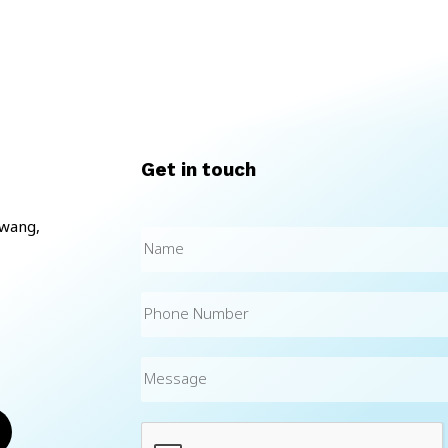
Get in touch
kwang,
Name
(Required)
Phone
Number
Message
CAPTCHA