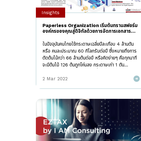
เริ่มต้นอย่างไร I AM Consulting ในฐานะผู้ให้คำ
Insights
ปรึกษาในการพัฒนาระบบไอทีให้กับองค์กรชั้นนำมากว่า
15 ปี เราพบว่าปัจจัยพื้นฐานที่สำคัญที่สุดที่จะทำให้
Paperless Organization เริ่มต้นทรานสฟอร์ม
องค์กรประสบความสำเร็จในการทำ Digital
องค์กรของคุณสู่ดิจิทัลด้วยการจัดการเอกสาร
Transformation คือ “ความพร้อม” ซึ่งหลายๆ
อัจฉริยะ
องค์กรได้มองข้ามเรื่องนี้ไป ความพร้อมในที่นี้มุ่งเน้นไป
ในปัจจุบันคนไทยใช้กระดาษเฉลี่ยปีละเกือบ 4 ล้านตัน
ที่ระบบหลังบ้าน (Backend Readiness) […]
หรือ คนละประมาณ 60 กิโลกรัมต่อปี ซึ่งหมายถึงการ
ตัดต้นไม้กว่า 66 ล้านต้นต่อปี หรือคิดง่ายๆ คือทุกนาที
จะมีต้นไม้ 126 ต้นถูกโค่นลง กระดาษเก่า 1 ตัน
สามารถทดแทนการตัดต้นไม้เพื่อนำมาผลิตกระดาษได้
ถึง 15 ต้น แค่เราช่วยกันใช้กระดาษทั้ง 2 หน้า ก็จะช่วย
2 Mar 2022
รักษาชีวิตต้นไม้ได้ถึง 1.3 ล้านต้นต่อปี และหากองค์กร
ต่างๆช่วยกันผลักดันระบบการทำงานที่ไม่ต้องใช้กระดาษ
เลยหรือใช้น้อยที่สุด (Paperless Organization)
เราจะช่วยรักษาต้นไม้ให้อยู่กับโลกของเราได้มากขนาด
ไหน ในโลกการทำงานที่เปลี่ยนแปลงไปอย่างรวดเร็ว ทุก
องค์กรต่างตระหนักถึงการพัฒนาอย่างยั่งยืน ทั้งในมุม
ของธุรกิจ ผู้ถือหุ้น พนักงาน ผู้ที่เกี่ยวข้องต่างๆ และสิ่ง
แวดล้อม ในการเร่งปรับองค์กรสู่ดิจิทัลนั้น (Digital
Transformation) หนึ่งในยุทธศาสตร์พื้นฐานที่ทุก