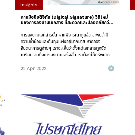
Insights
ลายมือชื่อดิจิทัล (Digital Signature) วิถีใหม่
ของการลงนามเอกสาร ที่สะดวกและปลอดภัยกว่าที่
คุณคิด
การลงนามเอกสารนั้น หากพิจารณาดูแล้ว จะพบว่ามี
ความซ้ำซ้อนและต้นทุนแฝงอยู่มากมาย หากลอง
จินตนาการดูง่ายๆ เราจะเห็นว่าตั้งแต่เอกสารถูกจัด
เตรียม จนถึงการลงนามเสร็จสิ้น เราต้องใช้ทรัพยากร
อะไรบ้าง ตั้งแต่กระดาษ หมึกพิมพ์ แฟ้มและซอง
เอกสาร ยิ่งถ้าเอกสารต้องลงนามโดยบุคคลภายนอก ก็
22 Apr 2022
จะมีค่าส่งเอกสาร ค่าเดินทาง รวมถึงค่าเสียเวลาและ
โอกาสทางธุรกิจที่สูญเสียไปในการรอคอย นี่ยังไม่รวม
ถึงการจัดเก็บเอกสารที่ลงนามและการค้นหาที่ควรเรียก
ออกมาดูได้ง่าย หรือแม้กระทั่งกระบวนการลงนามแบบ
ดั่งเดิมที่อาจจะมีการสัมผัสและเกิดความเสี่ยงในการติด
เชื้อโควิด-19 ในปัจจุบันเราจึงเห็นว่าหลายๆ องค์กรเริ่ม
เปลี่ยนระบบการลงนามมาเป็นแบบดิจิทัลกันมากขึ้น ซึ่ง
หลายคนอาจมีข้อสงสัยว่าการลงนามดิจิทัลนั้นมีกี่
ประเภท แต่ละประเภทแตกต่างกันอย่างไร และมีผล
รับรองทางกฎหมายหรือไม่ วันนี้เราจะมาทำความเข้าใจ