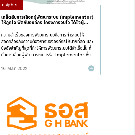
Insights
เคล็ดลับการเลือกผู้พัฒนาระบบ (Implementor)
ให้ถูกใจ ฟิตกับองค์กร โครงการจบไว ได้ใจผู้
บริหาร
ความสำเร็จของการพัฒนาระบบคือการทำระบบให้
สอดคล้องกับความต้องการขององค์กรให้มากที่สุด และ
ปัจจัยสำคัญที่สุดที่ทำให้การพัฒนาระบบได้สำเร็จนั้น ก็
คือการเลือกผู้พัฒนาระบบ หรือ Implementor ซึ่ง
หลายๆองค์กรมักมองข้ามข้อนี้ไป จากการวิจัยพบว่า
“มากกว่า 50% ของโครงการที่ล้มเหลวในการพัฒนา
16 Mar 2022
ระบบ เกิดจากการเลือกทีมพัฒนาที่ผิดพลาด ไม่เหมาะ
กับองค์กร” การเลือกทีมพัฒนาก็เหมือนการเลือกคู่
แต่งงานให้กับองค์กร คู่ที่ดีก็จะช่วยเสริมองค์กรให้
ประสบความสำเร็จได้ง่าย ทีมทำงานสามารถแก้ไข
ปัญหาต่างๆที่เกิดขึ้นได้ เพราะแน่นอนว่าทุกโครงการ
ย่อมมีอุปสรรคเกิดขึ้นระหว่างดำเนินโครงการ แต่ผู้
พัฒนาระบบที่ดีจะช่วยนำพาลูกค้าให้ไปได้ตลอดลอดฝั่ง
จนลูกค้าเองรู้สึกเหมือนประหนึ่งว่า ผู้พัฒนาระบบนั้นเป็น
เสมือนหนึ่งพนักงานในองค์กรของตน ที่มีความเป็นน้ำ
หนึ่งเดียวกัน และในทางตรงกันข้าม หากเลือกคู่ที่ไม่มี