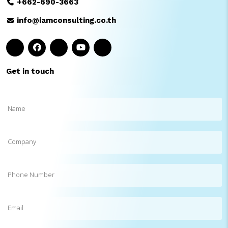
+662-690-3663
info@iamconsulting.co.th
Get in touch
Name
(Required)
Company
Phone
Number
Email
(Required)