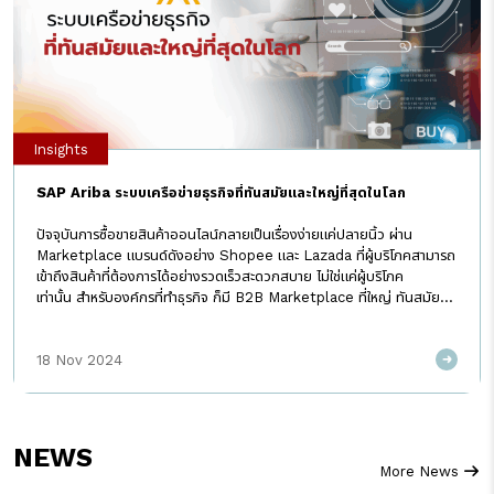
Insights
SAP Ariba ระบบเครือข่ายธุรกิจที่ทันสมัยและใหญ่ที่สุดในโลก
ปัจจุบันการซื้อขายสินค้าออนไลน์กลายเป็นเรื่องง่ายแค่ปลายนิ้ว ผ่าน
Marketplace แบรนด์ดังอย่าง Shopee และ Lazada ที่ผู้บริโภคสามารถ
เข้าถึงสินค้าที่ต้องการได้อย่างรวดเร็วสะดวกสบาย ไม่ใช่แค่ผู้บริโภค
เท่านั้น สำหรับองค์กรที่ทำธุรกิจ ก็มี B2B Marketplace ที่ใหญ่ ทันสมัย
และสะดวกสบายไม่แพ้กัน หากพูดถึง SAP ทุกคนคงนึกถึงผู้นำระบบ ERP
โซลูชันที่ช่วยในการวางแผนและจัดการทรัพยากรในองค์กรกันใช่ไหม แต่รู้หรือ
18 Nov 2024
ไม่ว่า SAP ยังมี Marketplace ที่เป็นศูนย์รวมคู่ค้าที่ใหญ่ที่สุดในโลกอีก
ด้วย!!! ทำความรู้จัก SAP Ariba ศูนย์รวมคู่ค้าที่ทันสมัยและใหญ่ที่สุดใน
โลก SAP Ariba เรียกง่าย ๆ ก็คือ ตลาดกลางบนคลาวด์ที่ออกแบบมาเพื่อ
ตอบโจทย์ธุรกิจสมัยใหม่อย่างเต็มรูปแบบ เปรียบเสมือน B2B
Marketplace ที่ทันสมัยและใหญ่ที่สุดในโลกสำหรับการทำธุรกิจ รองรับผู้ค้า
NEWS
ทุกขนาดด้วยการเชื่อมโยงข้อมูลผู้ซื้อและผู้ขายทั่วโลกไว้ในเครือข่ายเดียวกัน
More News
สามารถซื้อขายได้ทุกที่ทุกเวลา จากอุปกรณ์สื่อสารทุกชนิด (มือถือ, แท็บเลต