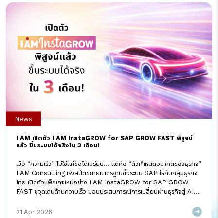
เป็นต้น) ทำให้การจัดซื้อจัดหาสินค้าและบริการเป็นเรื่องที่ง่ายสะดวกและ
รวดเร็ว ผู้ใช้งานสามารถเข้าถึงแหล่งข้อมูลสินค้าได้อย่างครบถ้วน สามารถ
ติดตามสถานะคำสั่งซื้อ ตรวจสอบใบแจ้งหนี้ รวมถึงดำเนินการตาม
กระบวนการจัดซื้อได้อย่างอัตโนมัติ โดยในปัจจุบัน SAP Ariba มีผู้ใช้งาน
แล้วกว่า 5 […]
News
I AM เปิดตัว I AM InstaGROW for SAP GROW FAST พิสูจน์
แล้ว ขึ้นระบบได้จริงใน 3 เดือน!
เมื่อ “ความเร็ว” ไม่ใช่แค่ข้อได้เปรียบ… แต่คือ “ตัวกำหนดอนาคตของธุรกิจ”
I AM Consulting เร่งสปีดขยายมาตรฐานขึ้นระบบ SAP ให้กับกลุ่มธุรกิจ
ไทย เปิดตัวแพ็กเกจใหม่อย่าง I AM InstaGROW for SAP GROW
FAST ชูจุดเด่นด้านความเร็ว มอบประสบการณ์การเปลี่ยนผ่านธุรกิจสู่ AI-
Powered Digital Core ที่เร็วที่สุดในตลาด ด้วยระยะเวลาการขึ้นระบบ
เพียง 3 เดือน พร้อมยกระดับ อุตสาหกรรมไทยด้วย AI-Powered
21 Apr 2026