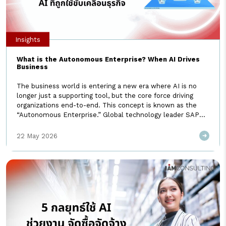
Insights
What is the Autonomous Enterprise? When AI Drives
Business
The business world is entering a new era where AI is no
longer just a supporting tool, but the core force driving
organizations end-to-end. This concept is known as the
“Autonomous Enterprise.” Global technology leader SAP
has also embraced this vision, officially introducing it at
SAP Sapphire 2026. I AM Consulting invites you to explore
22 May 2026
[…]