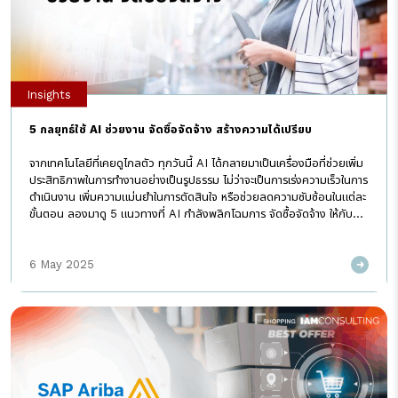
Insights
5 กลยุทธ์ใช้ AI ช่วยงาน จัดซื้อจัดจ้าง สร้างความได้เปรียบ
จากเทคโนโลยีที่เคยดูไกลตัว ทุกวันนี้ AI ได้กลายมาเป็นเครื่องมือที่ช่วยเพิ่ม
ประสิทธิภาพในการทำงานอย่างเป็นรูปธรรม ไม่ว่าจะเป็นการเร่งความเร็วในการ
ดำเนินงาน เพิ่มความแม่นยำในการตัดสินใจ หรือช่วยลดความซับซ้อนในแต่ละ
ขั้นตอน ลองมาดู 5 แนวทางที่ AI กำลังพลิกโฉมการ จัดซื้อจัดจ้าง ให้กับ
ธุรกิจในปัจจุบัน ทำไม AI ถึงกลายเป็นเรื่องสำคัญในโลก Procurement?
ปี 2025 เป็นปีที่ Generative AI (GenAI) เช่น ChatGPT เป็นที่พูดถึง
6 May 2025
มาก แต่ยังมี AI แบบดั้งเดิม (Discriminative AI) ที่ทำงานอยู่เบื้องหลังใน
การจัดซื้อจัดจ้าง ช่วยวิเคราะห์ข้อมูล คาดการณ์ความต้องการ และตรวจสอบ
ความเสี่ยง ทั้ง GenAI และ AI ดั้งเดิม จำเป็นต้องใช้ร่วมกัน เพื่อยกระดับ
การทำงานในระบบจัดซื้อจัดจ้างแบบ Source-to-Pay (S2P) และนี่คือ..
5 แนวทางในการนำ AI มาใช้กับงานจัดซื้อจัดจ้างในปัจจุบัน […]