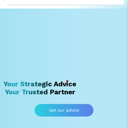
ERP ระดับโลก ในความเร็วที่เหนือกว่าและพิสูจน์แล้ว หยุดภาพจำเดิมๆ การ
วางระบบ SAP ERP ต้องใช้เวลานาน จริงหรือ? ลบภาพการวางระบบที่
ยาวนานและซับซ้อนทิ้งไป การวางระบบ SAP ERP ที่เคยต้องใช้เวลานาน วัน
นี้ถูกย่อเหลือเพียง 3 เดือน ด้วย I AM InstaGROW เราไม่ได้ลดเวลาด้วย
การเร่งขั้นตอน แต่เราลดความซับซ้อนด้วยการออกแบบ Project
Methodology ที่แม่นยำ (Precision Design) โดยยึดมาตรฐาน SAP
Best Practice ที่สะสมมาเป็นแกนหลัก เพื่อให้ผลลัพธ์ที่ได้ไม่ใช่แค่ “เร็ว”
แต่คือความแม่นยำและเสถียรภาพสูงสุด ในฐานะ SAP Partner รายแรก
และรายเดียวในไทยที่ใช้ SAP GROW จริงภายในองค์กร สิ่งที่เรามอบให้
ลูกค้าจึงไม่ใช่แค่การติดตั้งระบบ แต่คือโซลูชันที่ผ่านการพิสูจน์แล้วว่าสำเร็จ
จริง (Proven in Practice) “ 3 เดือน ” ของเราจึงไม่ใช่แค่คำโฆษณา แต่
คือมาตรฐานใหม่ที่ I AM Consulting พร้อมส่งมอบ ปลดล็อกข้อจำกัด
เดิมๆ ด้วยแนวคิด Cloud Mindset และ Clean Core ที่ให้คุณเริ่มจาก
โครงสร้างที่ […]
Your Strategic Advice
Your Trusted Partner
Get our advice