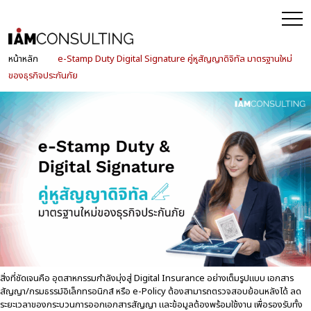
หน้าหลัก
e-Stamp Duty Digital Signature คู่หูสัญญาดิจิทัล มาตรฐานใหม่
ของธุรกิจประกันภัย
หมวดหมู่หัวข้อที่เกี่ยวข้อง:
EZStamp
Duty
e-Stamp Duty Digital Signature คู่หู
สัญญาดิจิทัล มาตรฐานใหม่ของธุรกิจประกันภัย
ท่ามกลางเศรษฐกิจที่ผันผวน ภัยพิบัติที่คาดการณ์ยาก และการเปลี่ยนผ่านของเทคโนโลยีที่
รวดเร็วขึ้น ธุรกิจประกันภัยในปี 2569 กำลังเข้าสู่ยุคที่ “ความเร็ว ความถูกต้อง และความน่า
เชื่อถือ” คือหัวใจของการแข่งขัน ไม่ใช่เพียงแค่ด้านผลิตภัณฑ์เท่านั้น แต่รวมถึง
ประสบการณ์ของลูกค้าในทุกขั้นตอน ตั้งแต่เสนอขาย ออกกรมธรรม์ ไปจนถึงการให้บริการ
และการเคลม
สิ่งที่ชัดเจนคือ อุตสาหกรรมกำลังมุ่งสู่ Digital Insurance อย่างเต็มรูปแบบ เอกสาร
สัญญา/กรมธรรม์อิเล็กทรอนิกส์ หรือ
e-Policy
ต้องสามารถตรวจสอบย้อนหลังได้ ลด
ระยะเวลาของกระบวนการออกเอกสารสัญญา และข้อมูลต้องพร้อมใช้งาน เพื่อรองรับทั้ง