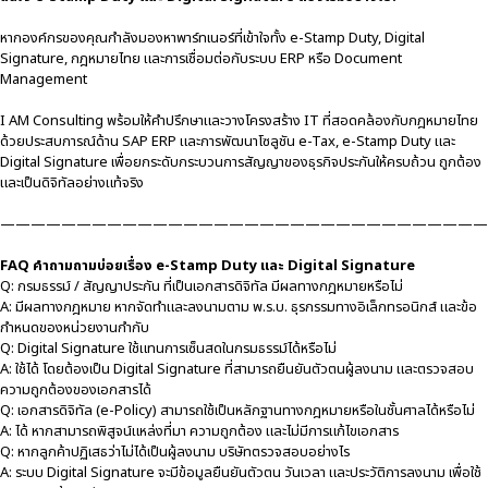
หากองค์กรของคุณกำลังมองหาพาร์ทเนอร์ที่เข้าใจทั้ง e-Stamp Duty, Digital
Signature, กฎหมายไทย และการเชื่อมต่อกับระบบ ERP หรือ Document
Management
I AM Consulting พร้อมให้คำปรึกษาและวางโครงสร้าง IT ที่สอดคล้องกับกฎหมายไทย
ด้วยประสบการณ์ด้าน SAP ERP และการพัฒนาโซลูชัน e-Tax, e-Stamp Duty และ
Digital Signature เพื่อยกระดับกระบวนการสัญญาของธุรกิจประกันให้ครบถ้วน ถูกต้อง
และเป็นดิจิทัลอย่างแท้จริง
————————————————————————————————
FAQ คำถามถามบ่อยเรื่อง e-Stamp Duty และ Digital Signature
Q: กรมธรรม์ / สัญญาประกัน ที่เป็นเอกสารดิจิทัล มีผลทางกฎหมายหรือไม่
A: มีผลทางกฎหมาย หากจัดทำและลงนามตาม พ.ร.บ. ธุรกรรมทางอิเล็กทรอนิกส์ และข้อ
กำหนดของหน่วยงานกำกับ
Q: Digital Signature ใช้แทนการเซ็นสดในกรมธรรม์ได้หรือไม่
A: ใช้ได้ โดยต้องเป็น Digital Signature ที่สามารถยืนยันตัวตนผู้ลงนาม และตรวจสอบ
ความถูกต้องของเอกสารได้
Q: เอกสารดิจิทัล (e-Policy) สามารถใช้เป็นหลักฐานทางกฎหมายหรือในชั้นศาลได้หรือไม่
A: ได้ หากสามารถพิสูจน์แหล่งที่มา ความถูกต้อง และไม่มีการแก้ไขเอกสาร
Q: หากลูกค้าปฏิเสธว่าไม่ได้เป็นผู้ลงนาม บริษัทตรวจสอบอย่างไร
A: ระบบ Digital Signature จะมีข้อมูลยืนยันตัวตน วันเวลา และประวัติการลงนาม เพื่อใช้