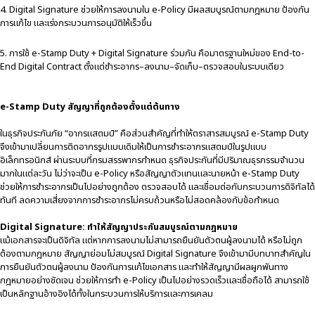
4. Digital Signature ช่วยให้การลงนามใน e-Policy มีผลสมบูรณ์ตามกฎหมาย ป้องกัน
การแก้ไข และเร่งกระบวนการอนุมัติให้เร็วขึ้น
5. การใช้ e-Stamp Duty + Digital Signature ร่วมกัน คือมาตรฐานใหม่ของ End-to-
End Digital Contract ตั้งแต่ชำระอากร–ลงนาม–จัดเก็บ–ตรวจสอบในระบบเดียว
e-Stamp Duty สัญญาที่ถูกต้องตั้งแต่ต้นทาง
ในธุรกิจประกันภัย “อากรแสตมป์” คือส่วนสำคัญที่ทำให้ตราสารสมบูรณ์
e-Stamp Duty
จึงเข้ามาเปลี่ยนการติดอากรรูปแบบเดิมให้เป็นการชำระอากรแสตมป์ในรูปแบบ
อิเล็กทรอนิกส์ ผ่านระบบที่กรมสรรพากรกำหนด ธุรกิจประกันที่มีปริมาณธุรกรรมจำนวน
มากในแต่ละวัน ไม่ว่าจะเป็น e-Policy หรือสัญญาตัวแทนและนายหน้า e-Stamp Duty
ช่วยให้การชำระอากรเป็นไปอย่างถูกต้อง ตรวจสอบได้ และเชื่อมต่อกับกระบวนการดิจิทัลได้
ทันที ลดความเสี่ยงจากการชำระอากรไม่ครบถ้วนหรือไม่สอดคล้องกับข้อกำหนด
Digital Signature: ทำให้สัญญาประกันสมบูรณ์ตามกฎหมาย
แม้เอกสารจะเป็นดิจิทัล แต่หากการลงนามไม่สามารถยืนยันตัวตนผู้ลงนามได้ หรือไม่ถูก
ต้องตามกฎหมาย สัญญาย่อมไม่สมบูรณ์
Digital Signature
จึงเข้ามามีบทบาทสำคัญใน
การยืนยันตัวตนผู้ลงนาม ป้องกันการแก้ไขเอกสาร และทำให้สัญญามีผลผูกพันทาง
กฎหมายอย่างชัดเจน ช่วยให้การทำ e-Policy เป็นไปอย่างรวดเร็วและเชื่อถือได้ สามารถใช้
เป็นหลักฐานอ้างอิงได้ทั้งในกระบวนการให้บริการและการเคลม