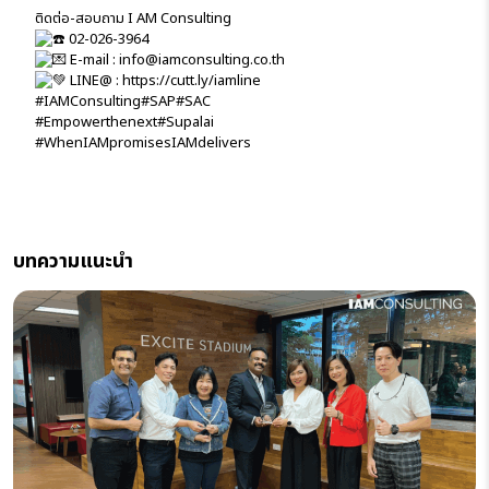
ติดต่อ-สอบถาม I AM Consulting
02-026-3964
E-mail : info@iamconsulting.co.th
LINE@ :
https://cutt.ly/iamline
#IAMConsulting
#SAP
#SAC
#Empowerthenext
#Supalai
#WhenIAMpromisesIAMdelivers
บทความแนะนำ