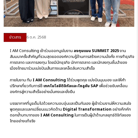
ข่าวสาร
6 ต.ค. 2568
I AM Consulting เข้าร่วมออกบูธในงาน
ลงทุนแมน SUMMIT 2025
งาน
สัมมนาครั้งสำคัญที่รวมสุดยอดองค์ความรู้ด้านการสร้างความมั่งคั่ง การทำธุรกิจ
การตลาด และการลงทุน โดยมีนักธุรกิจ นักการตลาด และนักลงทุนชั้นนำของ
เมืองไทยมาร่วมแบ่งปันเส้นทางและเคล็ดลับความสำเร็จ
ภายในงาน ทีม
I AM Consulting
ได้ร่วมพูดคุย แบ่งปันมุมมอง และให้คำ
ปรึกษาเกี่ยวกับการใช้
เทคโนโลยีดิจิทัลและโซลูชัน SAP
เพื่อช่วยขับเคลื่อน
องค์กรสู่ความสำเร็จอย่างมั่นคงและยั่งยืน
บรรยากาศที่บูธเต็มไปด้วยความอบอุ่นและเป็นกันเอง ผู้เข้าร่วมงานให้ความสนใจ
พูดคุยและแลกเปลี่ยนแนวคิดด้าน
Digital Transformation
อย่างคึกคัก
ตอกย้ำบทบาทของ
I AM Consulting
ในการเป็นผู้นำด้านกลยุทธ์ดิจิทัลของ
ไทยอย่างแท้จริง