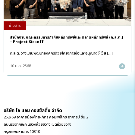
ข่าวสาร
สำนักงานคณะกรรมการกำกับหลักทรัพย์และตลาดหลักทรัพย์ (ก.ล.ต.)
– Project Kickoff
ก.ล.ต. วางแผนพัฒนาองค์กรด้วยโครงการซื้อและอนุญาตให้ใช้ส […]
10 ม.ค. 2568
บริษัท ไอ แอม คอนซัลติ้ง จำกัด
252/69 อาคารเมืองไทย-ภัทร คอมเพล็กซ์ อาคารบี ชั้น 2
ถนนรัชดาภิเษก แขวงห้วยขวาง เขตห้วยขวาง
กรุงเทพมหานคร 10310