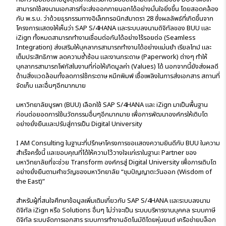
สามารถใช้ลงนามเอกสารที่จะส่งออกภายนอกได้อย่างมั่นใจยิ่งขึ้น โดยสอดคล้อง
กับ พ.ร.บ. ว่าด้วยธุรกรรมทางอิเล็กทรอนิกส์มาตรา 28 ซึ่งผลลัพธ์ที่เกิดขึ้นจาก
โครงการแสดงให้เห็นว่า SAP S/4HANA และระบบลงนามดิจิทัลของ BUU และ
iZign ทั้งหมดสามารถทำงานเชื่อมต่อกันได้อย่างไร้รอยต่อ (Seamless
Integration) ส่งเสริมให้บุคลากรสามารถทำงานได้อย่างแม่นยำ เรียลไทม์ และ
เต็มประสิทธิภาพ ลดความซ้ำซ้อน และงานกระดาษ (Paperwork) ต่างๆ ทำให้
บุคลากรสามารถโฟกัสในงานที่ก่อให้เกิดมูลค่า (Values) ได้ นอกจากนี้ยังส่งผลดี
ด้านสิ่งแวดล้อมทั้งลดการใช้กระดาษ หมึกพิมพ์ เชื้อเพลิงในการส่งเอกสาร สถานที่
จัดเก็บ และอื่นๆอีกมากมาย
มหาวิทยาลัยบูรพา (BUU) เลือกใช้ SAP S/4HANA และ iZign มาเป็นพื้นฐาน
ก่อนต่อยอดการใช้นวัตกรรมอื่นๆอีกมากมาย เพื่อการพัฒนาองค์กรให้เติบโต
อย่างยั่งยืนและปรับสู่การเป็น Digital University
I AM Consulting ในฐานะที่ปรึกษาโครงการขอแสดงความยินดีกับ BUU ในความ
สำเร็จครั้งนี้ และขอบคุณที่ได้ให้ความไว้วางใจแก่เราในฐานะ Partner ของ
มหาวิทยาลัยที่จะช่วย Transform องค์กรสู่ Digital University เพื่อการเติบโต
อย่างยั่งยืนตามคำขวัญของมหาวิทยาลัย “ขุมปัญญาตะวันออก (Wisdom of
the East)”
สำหรับผู้ที่สนใจศึกษาข้อมูลเพิ่มเติมเกี่ยวกับ SAP S/4HANA และระบบลงนาม
ดิจิทัล iZign หรือ Solutions อื่นๆ ไม่ว่าจะเป็น ระบบบริหารงานบุคคล ระบบภาษี
ดิจิทัล ระบบจัดการเอกสาร ระบบการทำงานอัตโนมัติโดยหุ่นยนต์ เครือข่ายบล็อก