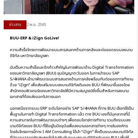
ข่าวสาร
2 พ.ย. 2565
BUU-ERP & iZign GoLive!
ความสำเร็จโครงการพัฒนาระบบสารสนเทศด้านการคลังและต่อยอดระบบลงนาม
ดิจิทัล มหาวิทยาลัยบูรพา
นับเป็นความสำเร็จและอีกก้าวสำคัญในการพัฒนาด้าน Digital Transformation
ของมหาวิทยาลัยบูรพา (BUU) ขุมปัญญาตะวันออก ในการนำระบบ SAP
S/4HANA เข้ามาพัฒนาระบบสารสนเทศด้านการคลังพร้อมกับต่อยอดการทำงาน
ด้วย “iZign” เพื่อส่งเสริมระบบลงนามดิจิทัลเดิมของ BUU ที่พัฒนาขึ้นเองโดย
สำนักคอมพิวเตอร์ของมหาวิทยาลัยให้มีความสมบูรณ์ยิ่งขึ้นสำหรับการลงนาม
เอกสารที่ต้องส่งออกไปภายนอก
นอกเหนือจากระบบ ERP ระดับโลกอย่าง SAP S/4HANA ที่ทาง BUU เลือกใช้เป็น
พื้นฐานในการทำ Digital Transformation แล้ว ทาง BUU เองก็มีบุคลากรที่มี
ความสามารถในการพัฒนาระบบต่างๆ เพื่อตอบโจทย์การทำงาน รวมถึงระบบลง
นามดิจิทัลของ BUU ที่ใช้อยู่ในปัจจุบันเพื่อลงนามเอกสารต่างๆ ภายในองค์กร
โดยในโครงการนี้ทาง I AM Consulting ได้นำ “iZign” ซึ่งเป็นระบบลงนามดิจิทัล
ที่มีความปลอดภัยสูงสุดเข้าไปเสริมกับระบบลงนามดิจิทัลเดิมของ BUU เพื่อให้