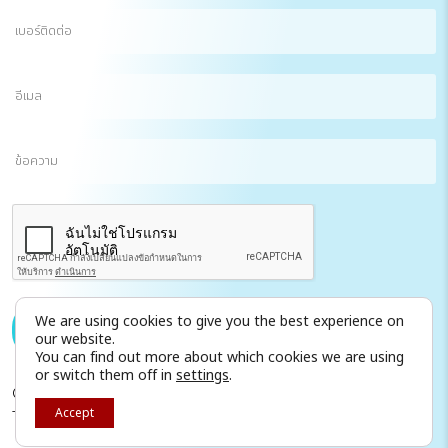
เบอร์
ติดต่อ
อีเมล
(Required)
ข้อความ
CAPTCHA
We are using cookies to give you the best experience on
ส่งข้อความถึงเรา
our website.
You can find out more about which cookies we are using
or switch them off in
settings
.
©2025 I AM Consulting. All rights reserved.
Contact
Accept
Terms of Use
Privacy Policy