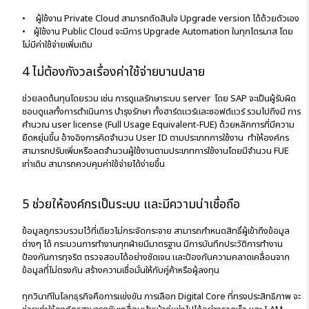
• ผู้ใช้งาน Private Cloud สามารถตัดสินใจ Upgrade version ได้ด้วยตัวเอง
• ผู้ใช้งาน Public Cloud จะมีการ Upgrade Automation ในทุกไตรมาส โดย
ไม่มีค่าใช้จ่ายเพิ่มเติม
4 ไม่ต้องกังวลเรื่องค่าใช้จ่ายบานปลาย
ช่วยลดต้นทุนโดยรวม เช่น การดูแลรักษาระบบ server โดย SAP จะเป็นผู้รับผิด
ชอบดูแลทั้งการดำเนินการ บำรุงรักษา ทั้งฮาร์ดแวร์และซอฟต์แวร์ รวมไปถึงมี การ
คำนวณ user license (Full Usage Equivalent-FUE) ด้วยหลักการที่มีความ
ยืดหยุ่นขึ้น อ้างอิงการคิดจำนวน User ID ตามประเภทการใช้งาน ทำให้องค์กร
สามารถปรับเพิ่มหรือลดจำนวนผู้ใช้งานตามประเภทการใช้งานโดยมีจำนวน FUE
เท่าเดิม สามารถควบคุมค่าใช้จ่ายได้ง่ายขึ้น
5 ช่วยให้องค์กรเป็นระบบ และมีความน่าเชื่อถือ
ข้อมูลถูกรวบรวมไว้ที่เดียวไม่กระจัดกระจาย สามารถกำหนดสิทธิ์ผู้เข้าถึงข้อมูล
ต่างๆ ได้ กระบวนการทำงานทุกฝ่ายมีมาตรฐาน มีการบันทึกประวัติการทำงาน
ป้องกันการทุจริต ตรวจสอบได้อย่างชัดเจน และป้องกันความคลาดเคลื่อนจาก
ข้อมูลที่ไม่ตรงกัน สร้างความเชื่อมั่นให้กับคู่ค้าหรือผู้ลงทุน
ทุกวินาทีในโลกธุรกิจคือการแข่งขัน การเลือก Digital Core ที่ทรงประสิทธิภาพ จะ