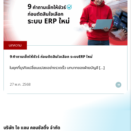
บทความ
9 คำถามเช็กให้ชัวร์ ก่อนตัดสินใจเลือก ระบบERP ใหม่
ในยุคที่ธุรกิจเปลี่ยนแปลงอย่างรวดเร็ว บทบาทของฝ่ายบัญชี […]
27 พ.ค. 2568
บริษัท ไอ แอม คอนซัลติ้ง จำกัด