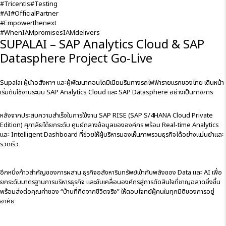
#Tricentis
#Testing
#AI
#OfficialPartner
#Empowerthenext
#WhenIAMpromisesIAMdelivers
SUPALAI – SAP Analytics Cloud & SAP
Datasphere Project Go-Live
Supalai
ผู้นำอสังหาฯ และผู้พัฒนาคอนโดมิเนียมริมทางรถไฟฟ้ารายแรกของไทย เดินหน้า
เริ่มต้นใช้งานระบบ SAP Analytics Cloud และ SAP Datasphere อย่างเป็นทางการ
หลังจากประสบความสำเร็จในการใช้งาน
SAP RISE (SAP S/4HANA Cloud Private
Edition)
ศุภาลัยได้ยกระดับ ศูนย์กลางข้อมูลขององค์กร พร้อม Real-time Analytics
และ Intelligent Dashboard ที่ช่วยให้ผู้บริหารมองเห็นภาพรวมธุรกิจได้อย่างแม่นยำและ
รวดเร็ว
อีกหนึ่งก้าวสำคัญของการผสาน ธุรกิจอสังหาริมทรัพย์เข้ากับพลังของ Data และ AI เพื่อ
ยกระดับมาตรฐานการบริหารธุรกิจ และขับเคลื่อนองค์กรสู่การตัดสินใจที่ชาญฉลาดยิ่งขึ้น
พร้อมส่งต่อคุณค่าของ “บ้านที่คิดจากชีวิตจริง” ให้ตอบโจทย์ผู้คนในทุกมิติของการอยู่
อาศัย