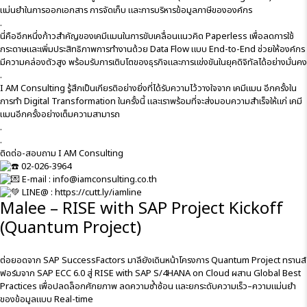
แม่นยำในการออกเอกสาร การจัดเก็บ และการบริหารข้อมูลภาษีขององค์กร
.
นี่คืออีกหนึ่งก้าวสำคัญของเคมีแมนในการขับเคลื่อนแนวคิด Paperless เพื่อลดการใช้
กระดาษและเพิ่มประสิทธิภาพการทำงานด้วย Data Flow แบบ End-to-End ช่วยให้องค์กร
มีความคล่องตัวสูง พร้อมรับการเติบโตของธุรกิจและการแข่งขันในยุคดิจิทัลได้อย่างมั่นคง
.
I AM Consulting รู้สึกเป็นเกียรติอย่างยิ่งที่ได้รับความไว้วางใจจาก เคมีแมน อีกครั้งใน
การทำ Digital Transformation ในครั้งนี้ และเราพร้อมที่จะส่งมอบความสำเร็จให้แก่ เคมี
แมนอีกครั้งอย่างเต็มความสามารถ
.
.
ติดต่อ-สอบถาม I AM Consulting
02-026-3964
E-mail : info@iamconsulting.co.th
LINE@ :
https://cutt.ly/iamline
Malee – RISE with SAP Project Kickoff
(Quantum Project)
ต่อยอดจาก SAP SuccessFactors มาลียังเดินหน้าโครงการ Quantum Project ทรานส์
ฟอร์มจาก SAP ECC 6.0 สู่ RISE with SAP S/4HANA on Cloud ผสาน Global Best
Practices เพื่อปลดล็อกศักยภาพ ลดความซ้ำซ้อน และยกระดับความเร็ว–ความแม่นยำ
ของข้อมูลแบบ Real-time