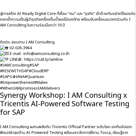
สู่การสร้าง AI-Ready Digital Core ที่เชื่อม “คน” และ “ธุรกิจ” เข้าด้วยกันอย่างไร้รอยต่อ
ตอกย้ำความเป็นผู้นำธุรกิจเครื่องดื่มน้ำผลไม้ของไทย พร้อมขับเคลื่อนอนาคตร่วมกับ I
AM Consulting ในความร่วมมือกว่า 10 ปี
ติดต่อ-สอบถาม I AM Consulting
02-026-3964
E-mail : info@iamconsulting.co.th
LINE@ :
https://cutt.ly/iamline
#IAMConsulting
#SAP
#RISEWITHSAP
#CloudERP
#SAPS4HANA
#Quantum
#Empowerthenext
#Malee
#WhenIAMpromisesIAMdelivers
Synergy Workshop: I AM Consulting x
Tricentis AI-Powered Software Testing
for SAP
I AM Consulting ผสานพลังกับ
Tricentis
Official Partner ระดับโลก ยกทีมอัปเดต
ฟีเจอร์ล่าสุดด้าน AI-Powered Testing พร้อมเจาะลึกการใช้งาน Tosca, เรียนรู้จาก