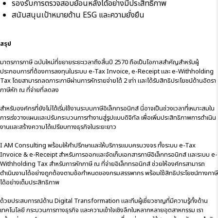
รองรับการตรวจสอบย้อนหลังได้อย่างมีประสิทธิภาพ
สนับสนุนเป้าหมายด้าน ESG และความยั่งยืน
สรุป
มาตรการภาษี ฉบับใหม่ที่ขยายระยะเวลาถึงสิ้นปี 2570 ถือเป็นโอกาสสำคัญสำหรับผู้
ประกอบการที่ต้องการลงทุนในระบบ e-Tax Invoice, e-Receipt และ e-Withholding
Tax โดยสามารถลดภาระภาษีผ่านการหักรายจ่ายได้ 2 เท่า และได้รับสิทธิประโยชน์ด้านอัตรา
ภาษีหัก ณ ที่จ่ายที่ลดลง
สำหรับองค์กรที่ยังไม่ได้เริ่มใช้งานระบบภาษีอิเล็กทรอนิกส์ นี่อาจเป็นช่วงเวลาที่เหมาะสมใน
การเร่งวางแผนและปรับกระบวนการทำงานสู่รูปแบบดิจิทัล เพื่อเพิ่มประสิทธิภาพการดำเนิน
งานและสร้างความได้เปรียบทางธุรกิจในระยะยาว
I AM Consulting พร้อมให้คำปรึกษาและให้บริการแบบครบวงจร ทั้งระบบ e-Tax
Invoice & e-Receipt สำหรับการออกและจัดเก็บเอกสารภาษีอิเล็กทรอนิกส์ และระบบ e-
Withholding Tax สำหรับการหักภาษี ณ ที่จ่ายอิเล็กทรอนิกส์ ช่วยให้องค์กรสามารถ
ดำเนินงานได้อย่างถูกต้องตามข้อกำหนดของกรมสรรพากร พร้อมใช้สิทธิประโยชน์ทางภาษี
ได้อย่างเต็มประสิทธิภาพ
ด้วยประสบการณ์ด้าน Digital Transformation และทีมผู้เชี่ยวชาญที่มีความรู้ทั้งด้าน
เทคโนโลยี กระบวนการทางธุรกิจ และความเข้าใจเชิงลึกในหลากหลายอุตสาหกรรม เรา