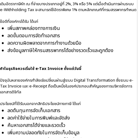
เดิมอัตราภาษีหัก ณ ที่จ่ายบางประเภทอยู่ที่ 2%, 3% หรือ 5% แต่เมื่อดำเนินการผ่านระบบ
e-Withholding Tax จะสามารถใช้อัตราพิเศษ 1% ตามหลักเกณฑ์ที่กรมสรรพากรกำหนด
ข้อดีที่องค์กรได้รับ ได้แก่
เพิ่มสภาพคล่องทางการเงิน
ลดขั้นตอนการจัดทำเอกสาร
ลดความผิดพลาดจากการทำงานด้วยมือ
ส่งข้อมูลภาษีให้กรมสรรพากรได้อย่างรวดเร็วและถูกต้อง
ทำไมธุรกิจควรเริ่มใช้ e-Tax Invoice ตั้งแต่วันนี้
ปัจจุบันหลายองค์กรกำลังเร่งเปลี่ยนผ่านสู่ระบบ Digital Transformation ซึ่งระบบ e-
Tax Invoice และ e-Receipt ถือเป็นหนึ่งในองค์ประกอบสำคัญของการบริหารจัดการ
เอกสารดิจิทัล
ประโยชน์ที่ได้รับนอกจากสิทธิประโยชน์ทางภาษี ได้แก่
ลดต้นทุนการจัดเก็บเอกสาร
ลดค่าใช้จ่ายในการพิมพ์และจัดส่ง
ค้นหาเอกสารได้ง่ายและรวดเร็ว
เพิ่มความปลอดภัยในการจัดเก็บข้อมูล