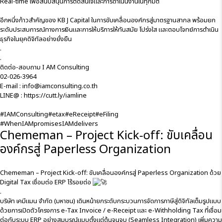
Real-time เพื่อสนับสนุนการตัดสินใจและการดำเนินงานในทุกมิติ
อีกหนึ่งก้าวสำคัญของ KB J Capital ในการขับเคลื่อนองค์กรสู่มาตรฐานสากล พร้อมยก
ระดับประสบการณ์ทางการเงินและการให้บริการให้ทันสมัย โปร่งใส และตอบโจทย์การดำเนิน
ธุรกิจในยุคดิจิทัลอย่างยั่งยืน
.
.
ติดต่อ-สอบถาม I AM Consulting
02-026-3964
E-mail : info@iamconsulting.co.th
LINE@ :
https://cutt.ly/iamline
#IAMConsulting
#etax
#eReceipt
#eFiling
#WhenIAMpromisesIAMdelivers
Chememan – Project Kick-off: ขับเคลื่อน
องค์กรสู่ Paperless Organization
Chememan – Project Kick-off: ขับเคลื่อนองค์กรสู่ Paperless Organization ด้วย
Digital Tax เชื่อมต่อ ERP ไร้รอยต่อ
.
บริษัท เคมีแมน จำกัด (มหาชน) เดินหน้ายกระดับกระบวนการจัดการภาษีสู่ดิจิทัลเต็มรูปแบบ
ด้วยการเปิดตัวโครงการ
e-Tax
Invoice / e-Receipt และ e-Withholding Tax ที่เชื่อม
ต่อกับระบบ ERP อย่างสมบูรณ์แบบตั้งแต่ต้นจนจบ (Seamless Integration) เพิ่มความ