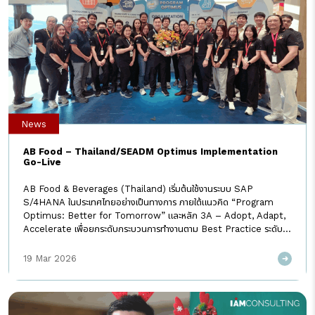
News
AB Food – Thailand/SEADM Optimus Implementation
Go-Live
AB Food & Beverages (Thailand) เริ่มต้นใช้งานระบบ SAP
S/4HANA ในประเทศไทยอย่างเป็นทางการ ภายใต้แนวคิด “Program
Optimus: Better for Tomorrow” และหลัก 3A – Adopt, Adapt,
Accelerate เพื่อยกระดับกระบวนการทำงานตาม Best Practice ระดับ
โลก สร้างความคล่องตัว และวางรากฐานระบบที่แข็งแกร่งรองรับการเติบโต
ระยะยาว เสริมศักยภาพธุรกิจของแบรนด์ระดับโลกอย่าง Ovaltine และ
19 Mar 2026
Twinings ที่มุ่งส่งมอบคุณค่าและคุณภาพสู่ผู้บริโภคทั่วโลก ติดต่อ-
สอบถาม I AM Consulting 02-026-3964 E-mail :
info@iamconsulting.co.th LINE@ : https://cutt.ly/iamline
#IAMConsulting#SAP#Empowerthenext#ABFood#WhenIAMpromis