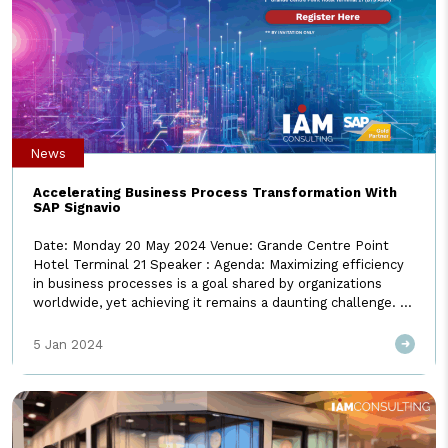
#CreateOurExcitingFuture #IAM4BetterTomorrow
News
Accelerating Business Process Transformation With
SAP Signavio
Date: Monday 20 May 2024 Venue: Grande Centre Point
Hotel Terminal 21 Speaker : Agenda: Maximizing efficiency
in business processes is a goal shared by organizations
worldwide, yet achieving it remains a daunting challenge. It
demands expertise, collaboration, and significant time
investment. But what if there was a solution that could
5 Jan 2024
eliminate these obstacles and propel your organization
forward […]