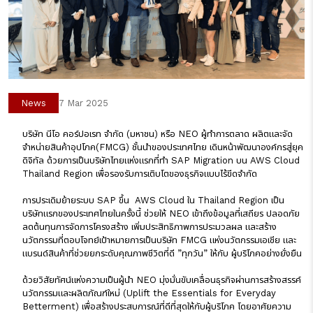
News
7 Mar 2025
บริษัท นีโอ คอร์ปอเรท จำกัด (มหาชน) หรือ NEO ผู้ทำการตลาด ผลิตและจัด
จำหน่ายสินค้าอุปโภค(FMCG) ชั้นนำของประเทศไทย เดินหน้าพัฒนาองค์กรสู่ยุค
ดิจิทัล ด้วยการเป็นบริษัทไทยแห่งแรกที่ทำ
SAP Migration บน AWS Cloud
Thailand Region เพื่อรองรับการเติบโตของธุรกิจแบบไร้ขีดจำกัด
การประเดิมย้ายระบบ SAP ขึ้น AWS Cloud ใน Thailand Region เป็น
บริษัทแรกของประเทศไทยในครั้งนี้ ช่วยให้ NEO เข้าถึงข้อมูลที่เสถียร ปลอดภัย
ลดต้นทุนการจัดการโครงสร้าง เพิ่มประสิทธิภาพการประมวลผล และสร้าง
นวัตกรรมที่ตอบโจทย์เป้าหมายการเป็นบริษัท FMCG แห่งนวัตกรรมเอเชีย และ
แบรนด์สินค้าที่ช่วยยกระดับคุณภาพชีวิตที่ดี ”ทุกวัน” ให้กับ ผู้บริโภคอย่างยั่งยืน
ด้วยวิสัยทัศน์แห่งความเป็นผู้นำ NEO มุ่งมั่นขับเคลื่อนธุรกิจผ่านการสร้างสรรค์
นวัตกรรมและผลิตภัณฑ์ใหม่ (Uplift the Essentials for Everyday
Betterment) เพื่อสร้างประสบการณ์ที่ดีที่สุดให้กับผู้บริโภค โดยอาศัยความ