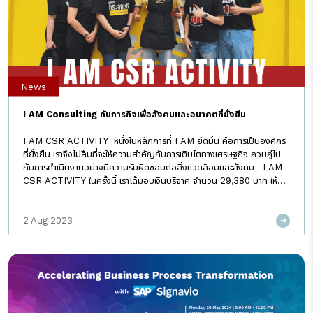
News
I AM Consulting กับภารกิจเพื่อสังคมและอนาคตที่ยั่งยืน
I AM CSR ACTIVITY หนึ่งในหลักการที่ I AM ยึดมั่น คือการเป็นองค์กร
ที่ยั่งยืน เราจึงไม่ลืมที่จะให้ความสำคัญกับการเติบโตทางเศรษฐกิจ ควบคู่ไป
กับการดำเนินงานอย่างมีความรับผิดชอบต่อสิ่งแวดล้อมและสังคม I AM
CSR ACTIVITY ในครั้งนี้ เราได้มอบเงินบริจาค จำนวน 29,380 บาท ให้กับ
โครงการ จ้างวานข้า โดยมูลนิธิกระจกเงา ซึ่งเราเล็งเห็นว่าเป็นโครงการที่ช่วย
สร้างโอกาส สร้างงาน สร้างรายได้ให้กับคนไร้บ้าน ซึ่งถือเป็นการเสริมสร้าง
2 Aug 2023
ความเข้มแข็งให้กับชุมชนได้เป็นอย่างดี โดยเงินบริจาคที่ได้นั้น มาจากการ
แบ่งปันคะแนน iPoint ของ I-AMer ทุกคน ผ่าน SODA Application
แพลตฟอร์มที่เราพัฒนาขึ้น เพื่อช่วยสื่อสาร ส่งเสริมความสัมพันธ์ภายใน
องค์กร นอกจากนี้ยังสามารถสร้างกิจกรรมให้พนักงานร่วมทำบุญได้ง่ายๆ
กลายเป็นส่วนหนี่งที่ช่วยขับเคลื่อนสังคมให้น่าอยู่ยิ่งขึ้น ขอขอบคุณ I-
AMer ทุกท่านที่ร่วมเป็นส่วนหนึ่งในการส่งเสริมและแบ่งปันสิ่งดีๆ ให้กับ
สังคมไปด้วยกันอีกครั้ง #IAMConsulting #จ้างวานข้า