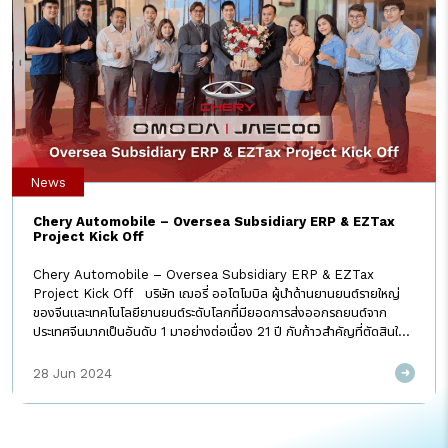
News
Chery Automobile – Oversea Subsidiary ERP & EZTax
Project Kick Off
Chery Automobile – Oversea Subsidiary ERP & EZTax
Project Kick Off บริษัท เฌอรี่ ออโตโมบิล ผู้นำด้านยานยนต์รายใหญ่
ของจีนและเทคโนโลยียานยนต์ระดับโลกที่มียอดการส่งออกรถยนต์จาก
ประเทศจีนมากเป็นอันดับ 1 มาอย่างต่อเนื่อง 21 ปี กับก้าวสำคัญที่ตัดสินใจ
เลือกประเทศไทยเป็นฐานการผลิตรถยนต์ไฟฟ้าชนิดพวงมาลัยขวา เพื่อ
จำหน่ายในประเทศและส่งออกไปยังภูมิภาคอาเซียน ออสเตรเลีย และ
28 Jun 2024
ตะวันออกกลาง ให้ความไว้วางใจเลือก I AM Consulting เพื่อเป็นที่ปรึกษา
ในโครงการ SAP Rollout Project – Thailand Localize
Implementation เพื่อยกระดับการจัดการทรัพยากรองค์กรระหว่าง
สำนักงานใหญ่ที่จีนและสาขาที่ประเทศไทยอย่างบริษัท โอโมดา แอนด์ เจคู