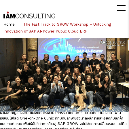
Home
The Fast Track to GROW Workshop – Unlocking
Innovation of SAP AI-Power Public Cloud ERP
หมวดหมู่หัวข้อที่เกี่ยวข้อง:
Business
transformation management
The Fast Track to GROW Workshop –
Unlocking Innovation of SAP AI-Power
Public Cloud ERP
I AM Consulting จัดงานเวิร์กชอปสุดเอ็กซ์คลูซีฟพาธุรกิจไทยก้าวข้ามขีดจำกัด ERP
แบบเดิม สู่ความอัจฉริยะบน Public Cloud ภายใต้คอนเซปต์ “The Fast Track to
GROW”
หัวใจสำคัญของงานนี้ไม่ใช่แค่การโชว์นวัตกรรม แต่คือการ “เจาะลึกความกังวล” ผ่าน
เซสชันไฮไลต์ One-on-One Clinic ที่ทีมที่ปรึกษาของเราลงลึกรายละเอียดกับลูกค้า
แบบรายต่อราย เพื่อให้มั่นใจว่าการก้าวสู่ SAP GROW จะไม่ใช่แค่การเปลี่ยนระบบ แต่คือ