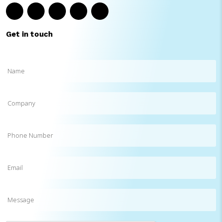
Get in touch
Name
(Required)
Company
Phone
Number
Email
(Required)
Message