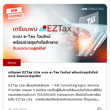
Implementation เพื่อยกระดับการจัดการทรัพยากรองค์กรระหว่าง
สำนักงานใหญ่ที่จีนและสาขาที่ประเทศไทยอย่างบริษัท โอโมดา แอนด์ เจคู
(ประเทศไทย) ให้เป็นไปอย่างราบรื่นทั้งในด้านการผลิต คลังสินค้า การเงิน และ
บุคลากรให้มีประสิทธิภาพ รวดเร็ว แม่นยำ พร้อมกับการทำระบบ EZTax by
I AM Consulting เพื่อออกเอกสารใบกำกับภาษีและใบเสร็จรับเงิน
อิเล็กทรอนิกส์ และจัดการภาษีอากรได้อย่างสะดวก […]
News
เตรียมพบ EZTax Lite ระบบ e-Tax โฉมใหม่ พร้อมช่วยธุรกิจไซส์
กลาง รับยอดขายสุดปัง!
EZTax Lite เพื่อธุรกิจไซส์กลาง I AM Consulting ในฐานะ Service
Provider รายแรก ๆ ของไทย และเป็นผู้ให้บริการที่ส่งมอบใบกำกับภาษีให้กับ
กรมสรรพากรแล้วกว่า 700,000,000 transaction เล็งเปิดตัวบริการใหม่
ในชื่อ EZTax Lite ทางเลือกใหม่สำหรับองค์กรขนาดกลาง ที่มีธุรกรรม
1,000 – 3,000 / เดือน ที่จะช่วยออกใบกำกับภาษีอิเล็กทรอนิกส์ ในรูปแบบ
มาตรฐานได้ สามารถติดตั้งระบบได้อย่างรวดเร็ว เพื่อให้ทันใช้ในโครงการ
21 Jun 2024