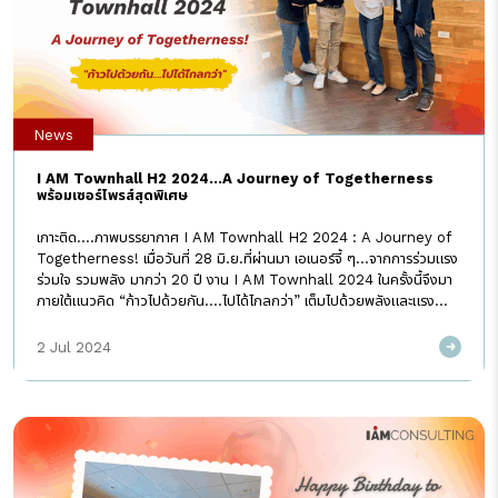
ได้ที่02-026-3964E-mail : recruit@iamconsulting.co.thLINE@
: http://bit.ly/3Eji6r1 #IAMConsulting
#iamcareer#WorkingWithIAM
News
I AM Townhall H2 2024…A Journey of Togetherness
พร้อมเซอร์ไพรส์สุดพิเศษ
เกาะติด….ภาพบรรยากาศ I AM Townhall H2 2024 : A Journey of
Togetherness! เมื่อวันที่ 28 มิ.ย.ที่ผ่านมา เอเนอร์จี้ ๆ…จากการร่วมแรง
ร่วมใจ รวมพลัง มากว่า 20 ปี งาน I AM Townhall 2024 ในครั้งนี้จึงมา
ภายใต้แนวคิด “ก้าวไปด้วยกัน….ไปได้ไกลกว่า” เต็มไปด้วยพลังและแรง
บันดาลใจ ตอกย้ำความมุ่งมั่นที่พร้อมเคียงข้างทั้ง พนักงาน ลูกค้า และ
Partner ของเรา เพื่อร่วมสร้างอนาคตอันน่าตื่นเต้นไปด้วยกัน ครั้งนี้ ทีมผู้
2 Jul 2024
บริหารได้กล่าวถึงทิศทางการทำงานในครึ่งปีหลัง พร้อมขอบคุณและส่งกำลัง
ใจให้ชาว I-AMer สำหรับความทุ่มเทที่ผ่านมา นอกจากนี้ ยังมีการแสดงความ
ยินดีกับพนักงานที่ร่วมเดินทางมากับ I AM มาถึง 5 ปี 10 ปี และ15 ปี ด้วย
ส่งท้ายกับเซอร์ไพรส์สุดพิเศษกับกิจกรรม “จุ่มนี้….เพื่อโชว์ […]