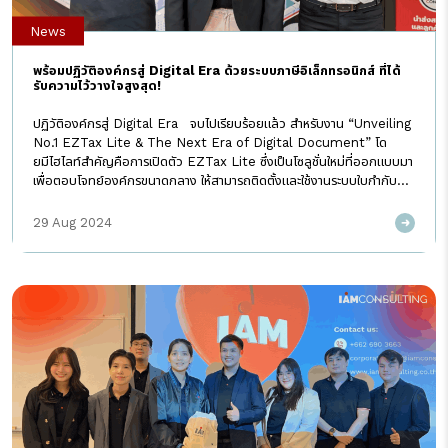
News
พร้อมปฏิวัติองค์กรสู่ Digital Era ด้วยระบบภาษีอิเล็กทรอนิกส์ ที่ได้
รับความไว้วางใจสูงสุด!
ปฏิวัติองค์กรสู่ Digital Era จบไปเรียบร้อยแล้ว สำหรับงาน “Unveiling
No.1 EZTax Lite & The Next Era of Digital Document” โด
ยมีไฮไลท์สำคัญคือการเปิดตัว EZTax Lite ซึ่งเป็นโซลูชั่นใหม่ที่ออกแบบมา
เพื่อตอบโจทย์องค์กรขนาดกลาง ให้สามารถติดตั้งและใช้งานระบบใบกำกับ
ภาษีอิเล็กทรอนิกส์ได้อย่างรวดเร็วและมีประสิทธิภาพ คุณจิตริน วิโรจน์สาย
ลี ผู้ช่วยผู้อำนวยการ บริษัท ไอแอม คอนซัลติ้ง จำกัด ได้นำเสนอจุดเด่นของ
29 Aug 2024
EZTax Lite พร้อมทั้งยืนยันความน่าเชื่อถือของระบบด้วยประสบการณ์ใน
การดูแลใบกำกับภาษีอิเล็กทรอนิกส์ที่นำส่งให้กรมสรรพากรแล้วกว่า 700
ล้านฉบับ ซึ่งเป็นตัวเลขที่สะท้อนถึงความไว้วางใจจากองค์กรต่าง ๆ ทั่ว
ประเทศ พร้อมกันนี้ ยังได้รับเกียรติจากผู้เชี่ยวชาญในสาขาที่เกี่ยวข้อง ได้แก่
คุณวรวิทย์ รัตนธเนศวิไล รองผู้อำนวยการและผู้นำทีมสายงานเทคโนโลยี
Blockchain และคุณชยภัสสร์ อัศววิมลนันท์ ผู้เชี่ยวชาญด้านระบบงานภาษี
และเอกสารอิเล็กทรอนิกส์ ซึ่งทั้งสองท่านได้ร่วมกันนำเสนอวิสัยทัศน์เกี่ยว
กับทิศทางและแนวโน้มของเทคโนโลยีในการจัดการเอกสารดิจิทัลในอนาคต
อันใกล้ ทำให้ผู้เข้าร่วมงานได้รับข้อมูลที่ทันสมัยและเป็นประโยชน์ต่อการ
วางแผนกลยุทธ์ทางธุรกิจ นับเป็นเวทีแลกเปลี่ยนความรู้และประสบการณ์
ระหว่างผู้เชี่ยวชาญในวงการและผู้ประกอบการ ซึ่งจะช่วยผลักดันให้เกิดการ
พัฒนาด้านระบบภาษีอิเล็กทรอนิกส์และระบบเอกสารดิจิทัลอย่างแพร่หลาย