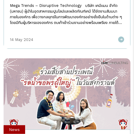
Mega Trends – Disruptive Technology บริษัท เคมีแมน จำกัด
(มหาชน) ผู้นำในอุตสาหกรรมปูนไลม์และผลิตภัณฑ์เคมี ได้จัดงานสัมมนา
ภายในองค์กร เพื่อวางกลยุทธ์ในการพัฒนาองค์กรอย่างยั่งยืนในด้านต่าง ๆ
โดยมีทีมผู้บริหารขององค์กร ตบเท้าเข้าร่วมงานอย่างพร้อมเพรียง ภายใต้
หัวข้อ Mega Trends 4D ได้แก่ Demographic Shift (People
Trend), Disruptive Technology, Decarbonization และ
14 May 2024
Deglobalization โดยทางผู้จัดงานได้ให้เกียรติ คุุณกริช วิโรจน์สายลี
กรรมการผู้จัดการ บริษัท I AM Consulting จำกัด เข้าร่วมแชร์
ประสบการณ์ ในฐานะวิทยากรรับเชิญ ภายใต้หัวข้อ Disruptive
Technology โดยคุณกริช วิโรจน์สายลี ได้บรรยายถึงเทคโนโลยีที่เข้ามา
เปลี่ยนแปลงวิธีการทำงานในแวดวงอุตสาหกรรมต่าง ๆ ในปัจจุบัน และได้ยก
ตัวอย่างเทคโนโลยีที่มีอัตราการเติบโตในการประยุกต์ใช้อย่างรวดเร็วและแพร่
หลายในปัจจุบัน ได้แก่ AI (Artificial Intelligence), […]
News