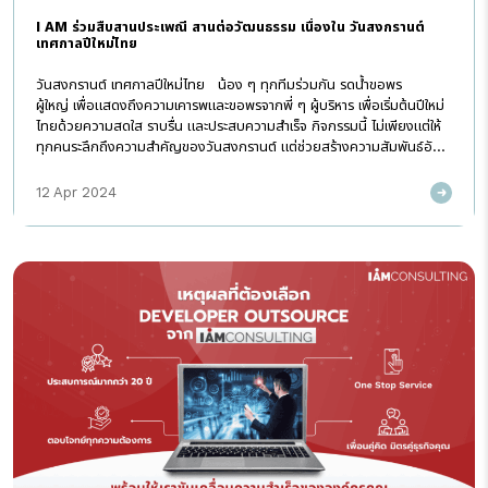
I AM ร่วมสืบสานประเพณี สานต่อวัฒนธรรม เนื่องใน วันสงกรานต์
เทศกาลปีใหม่ไทย
วันสงกรานต์ เทศกาลปีใหม่ไทย น้อง ๆ ทุกทีมร่วมกัน รดน้ำขอพร
ผู้ใหญ่ เพื่อแสดงถึงความเคารพและขอพรจากพี่ ๆ ผู้บริหาร เพื่อเริ่มต้นปีใหม่
ไทยด้วยความสดใส ราบรื่น และประสบความสำเร็จ กิจกรรมนี้ ไม่เพียงแต่ให้
ทุกคนระลึกถึงความสำคัญของวันสงกรานต์ แต่ช่วยสร้างความสัมพันธ์อันดี
ระหว่างพนักงานกับผู้บริหารได้อีกด้วย ที่ I AM เราไม่ใช่แค่สังคมของการ
ทำงาน แต่เป็นพื้นที่ที่ทุกคนได้ร่วมสร้างประสบการณ์ดี ๆ เรียนรู้และเติบโตไป
12 Apr 2024
ด้วยกัน สงกรานต์ปีนี้ I AM ขอให้ทุกท่านได้ใช้เวลากับครอบครัวอย่างมี
ความสุข สนุกสนาน และเดินทางปลอดภัย สุขสันต์วันสงกรานต์นะคะ
#IAMConsulting #สงกรานต์ #สงกรานต์2024