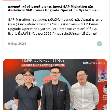
กองทุนบำเหน็จบำนาญข้าราชการ (กบข.) SAP Migration เพิ่ม
ประสิทธิภาพ SAP โดยการ Upgrade Operation System และ
Database version
SAP Migration ขอแสดงความยินดีกับ กองทุนบำเหน็จบำนาญข้าราชการ
(กบข.) ในความสำเร็จของโครงการ “เพิ่มประสิทธิภาพระบบ SAP โดยการ
Upgrade Operation System และ Database version” ที่ได้ Go-
live ไปเมื่อวันที่ 8 กันยายน 2567 ที่ผ่านมา สำหรับโครงการนี้ เป็นการทำ
SAP Migration เพื่อ upgrade environment เพิ่มขีดความสามารถ
ของระบบให้เพียงพอต่อความต้องการใช้งานที่เพิ่มขึ้นในอนาคต ช่วยให้ระบบ
9 Sep 2024
สามารถทำงานได้อย่างราบรื่น ต่อเนื่อง และมั่นคงในระยะยาว รวมถึงรองรับ
การเติบโตในอนาคตด้วยเทคโนโลยีที่ทันสมัยและมีประสิทธิภาพ อีกทั้งเพิ่ม
ระดับความปลอดภัยของระบบสารสนเทศ และพัฒนาระบบสำรองข้อมูลให้มี
ความสามารถในการกู้คืนได้อย่างรวดเร็วและเป็นไปตามมาตรฐานของ กบข. I
AM Consulting ในฐานะที่ปรึกษาโครงการ ขอขอบคุณ กบข. ที่ไว้วางใจให้
เราร่วมเป็นส่วนหนึ่งของความสำเร็จในครั้งนี้ เราจะรักษาความเป็นพาร์ทเนอร์
ที่พร้อมดูแลและนำเสนอคำปรึกษาที่ดีที่สุด เคียงข้างท่านในทุกการเดินทาง
ด้านดิจิทัล เพื่อก้าวสู่ความสำเร็จในโลกดิจิทัลอย่างยั่งยืน
#IAMconsulting #CreateOurExcitingFuture #SAPmigration
#SAPmigrate #WhenIAMpromisesIAMdelivers