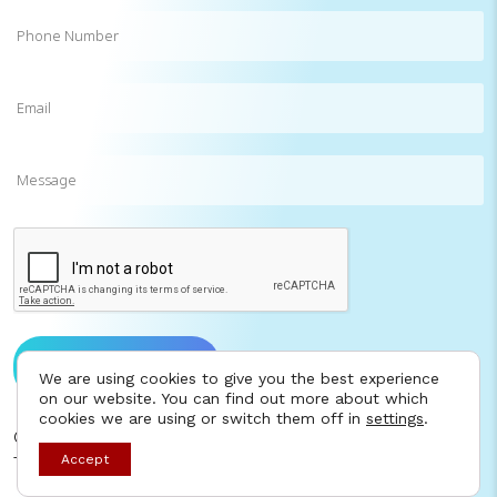
Phone
Number
Email
(Required)
Message
CAPTCHA
Send message to us
We are using cookies to give you the best experience
on our website. You can find out more about which
cookies we are using or switch them off in
settings
.
©2025 I AM Consulting. All rights reserved.
Contact
Accept
Terms of Use
Privacy Policy