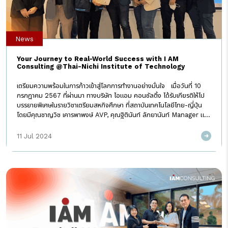
มากขึ้นในประเทศไทย […]
News
Your Journey to Real-World Success with I AM
Consulting @Thai-Nichi Institute of Technology
เตรียมความพร้อมในการก้าวเข้าสู่โลกการทำงานอย่างมั่นใจ เมื่อวันที่ 10
กรกฎาคม 2567 ที่ผ่านมา ทางบริษัท ไอแอม คอนซัลติ้ง ได้รับเกียรติให้ไป
บรรยายพิเศษในรายวิชาเตรียมสหกิจศึกษา ที่สถาบันเทคโนโลยีไทย-ญี่ปุ่น
โดยมีคุณชาญวิช เคารพาพงษ์ AVP, คุณฐิตินันท์ ลัภยานันท์ Manager และ
คุณธนิน ตันติศิรวัฒนกุล Senior Consultant และทีมงานไปร่วมบรรยาย
แบ่งปันข้อมูลความรู้และประสบการณ์เชิงลึกในการทำงานสายวิชาชีพที่ปรึกษา
11 Jul 2024
ทั้งในฝั่งธุรกิจ SAP และ Digital ให้กับนักศึกษาชั้นปีที่ 4 คณะเทคโนโลยี
สารสนเทศ ทาง I AM รู้สึกยินดีเป็นอย่างมาก และต้องขอขอบคุณทาง
คณาจารย์ที่ได้ให้โอกาสและการสนับสนุนในการจัดการบรรยายรวมถึงน้อง ๆ
นักศึกษาคณะเทคโนโลยีสารสนเทศ สถาบันเทคโนโลยีไทย-ญี่ปุ่นทุกคนที่เข้า
ร่วมรับฟังและให้ความสนใจในครั้งนี้ I AM หวังว่าความรู้และประสบการณ์ที่
แบ่งปันให้กับทางน้องๆนักศึกษานั้นจะเป็นประโยชน์และช่วยเตรียมความ
พร้อมให้น้องๆ ทุกคนในการก้าวเข้าสู่โลกการทำงานอย่างมั่นใจและประสบ
ความสำเร็จในสายวิชาชีพของตนเองต่อไปในอนาคต I AM มองหาเพื่อนร่วม
ทีมอีกหลายตำแหน่งสามารถดูข้อมูลเพิ่มเติม เรื่องตำแหน่งงาน หรือสอบถาม