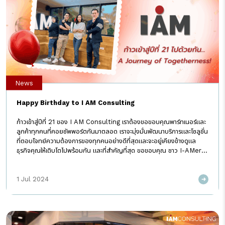
News
Happy Birthday to I AM Consulting
ก้าวเข้าสู่ปีที่ 21 ของ I AM Consulting เราต้องขอขอบคุณพาร์ทเนอร์และ
ลูกค้าทุกคนที่คอยซัพพอร์ตกันมาตลอด เราจะมุ่งมั่นพัฒนาบริการและโซลูชั่น
ที่ตอบโจทย์ความต้องการของทุกคนอย่างดีที่สุดและจะอยู่เคียงข้างดูแล
ธุรกิจคุณให้เติบโตไปพร้อมกัน และที่สำคัญที่สุด ขอขอบคุณ ชาว I-AMer
ทุกคน ที่ทุ่มเทแรงกายแรงใจ ร่วมสร้าง I AM Consulting ให้เติบโตและ
ก้าวหน้ามาจนถึงทุกวันนี้ เพราะทุกคนคือฟันเฟืองสำคัญที่ขับเคลื่อนองค์กร
1 Jul 2024
ให้บรรลุเป้าหมาย…. A Journey of Togetherness! “ก้าวไปด้วยกัน ไป
ได้ไกลกว่า” #IAMConsulting #IAMDX
#CreateOurExcitingFuture
#ToBeABrightlyMoverInDigitalSociety
#WhenIAMPromisesIAMDelivers #IAM21st #HBDIAM