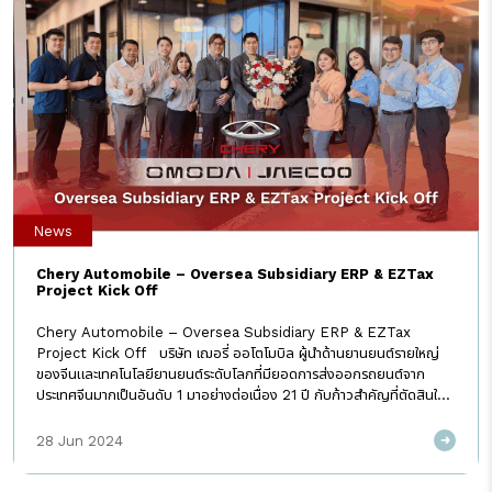
#IAMEXCITE
News
Chery Automobile – Oversea Subsidiary ERP & EZTax
Project Kick Off
Chery Automobile – Oversea Subsidiary ERP & EZTax
Project Kick Off บริษัท เฌอรี่ ออโตโมบิล ผู้นำด้านยานยนต์รายใหญ่
ของจีนและเทคโนโลยียานยนต์ระดับโลกที่มียอดการส่งออกรถยนต์จาก
ประเทศจีนมากเป็นอันดับ 1 มาอย่างต่อเนื่อง 21 ปี กับก้าวสำคัญที่ตัดสินใจ
เลือกประเทศไทยเป็นฐานการผลิตรถยนต์ไฟฟ้าชนิดพวงมาลัยขวา เพื่อ
จำหน่ายในประเทศและส่งออกไปยังภูมิภาคอาเซียน ออสเตรเลีย และ
28 Jun 2024
ตะวันออกกลาง ให้ความไว้วางใจเลือก I AM Consulting เพื่อเป็นที่ปรึกษา
ในโครงการ SAP Rollout Project – Thailand Localize