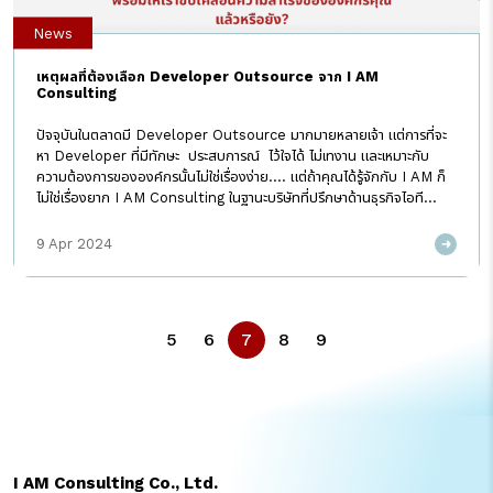
News
เหตุผลที่ต้องเลือก Developer Outsource จาก I AM
Consulting
ปัจจุบันในตลาดมี Developer Outsource มากมายหลายเจ้า แต่การที่จะ
หา Developer ที่มีทักษะ ประสบการณ์ ไว้ใจได้ ไม่เทงาน และเหมาะกับ
ความต้องการขององค์กรนั้นไม่ใช่เรื่องง่าย…. แต่ถ้าคุณได้รู้จักกับ I AM ก็
ไม่ใช่เรื่องยาก I AM Consulting ในฐานะบริษัทที่ปรึกษาด้านธุรกิจไอที
มากว่า 20 ปี จนถึงปัจจุบัน เรามีบริการและโซลูชันที่มากมาย ครอบคลุม และ
แน่นอนว่า บุคคลากรของเรามีความชำนาญ มีประสบการณ์ในงานที่หลาก
9 Apr 2024
หลาย เนื่องจากมีการพัฒนาเรียนรู้อย่างต่อเนื่อง เพื่อตอบโจทย์ความ
ต้องการของลูกค้าในด้านต่างๆ ให้ประสบผลสำเร็จตามแผนที่วางไว้ หากคุณ
กำลังประสบปัญหาในการพัฒนาซอฟต์แวร์สำหรับองค์กร และยังไม่รู้จะมอง
หาใครที่ไว้ใจได้ จะดีกว่ามั้ย… ถ้าองค์กรของคุณจะได้ทีม Developer ที่มี
5
6
7
8
9
ประสบการณ์และเชี่ยวชาญจริง ๆ I AM Development Outsourcing
Services 1. มืออาชีพ ด้วยทีมนักพัฒนาโปรแกรมที่มีประสบการณ์
มากกว่า 20 ปี ทีม SAP Developer ของเรามีประสบการณ์มากมาย
ครอบคลุมทุกอุตสาหกรรม ทั้งภาครัฐและภาคเอกชน ได้มีโอกาสแก้ปัญหาให้
กับองค์กรต่างๆ มามากมาย […]
I AM Consulting Co., Ltd.