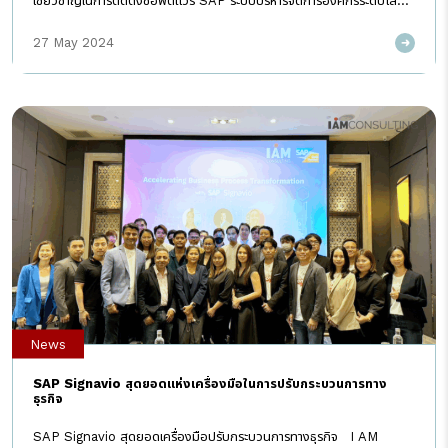
เชี่ยวชาญในการติดตั้งซอฟต์แวร์ SAP ระบบบริหารจัดการองค์กรระดับโลก
คว้ารางวัลใหญ่ จากงาน SEA Partner Success Summit 2024 ไม่ใช่
เพียงแค่ติดตั้งระบบเท่านั้น แต่เราคำนึงถึงความต้องการของลูกค้าอย่างรอบ
27 May 2024
ด้าน แนะนำโซลูชันที่เหมาะสมที่สุด คอยซัพพอร์ตตั้งแต่ขั้นตอนการวางแผน
จนถึงการดูแลหลังจากติดตั้ง ตลอดจนช่วยพิจารณาการใช้งานในอนาคต
รางวัล Outstanding Customer Value Journey Partner South
East Asia ที่ได้รับในครั้งนี้จึงเปรียบเสมือนเครื่องยืนยันความมุ่งมั่นตั้งใจ
ของทีมงานทุกคนในการมอบประสบการณ์ที่ยอดเยี่ยมให้กับลูกค้าของเรา และ
เป็นเครื่องย้ำเตือนให้เรารักษามาตรฐานการทำงาน คอยเคียงข้างสร้างความ
มั่นคง และความก้าวหน้าด้านดิจิทัล เพื่อพัฒนาธุรกิจอย่างยั่งยืนต่อไปด้วย
กัน Contact Us:Tel […]
News
SAP Signavio สุดยอดแห่งเครื่องมือในการปรับกระบวนการทาง
ธุรกิจ
SAP Signavio สุดยอดเครื่องมือปรับกระบวนการทางธุรกิจ I AM