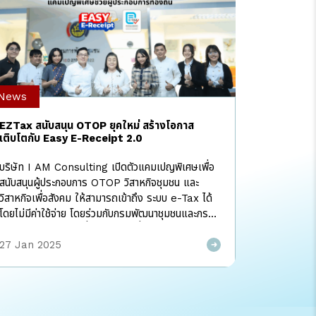
News
EZTax สนับสนุน OTOP ยุคใหม่ สร้างโอกาส
เติบโตกับ Easy E-Receipt 2.0
บริษัท I AM Consulting เปิดตัวแคมเปญพิเศษเพื่อ
สนับสนุนผู้ประกอบการ OTOP วิสาหกิจชุมชน และ
วิสาหกิจเพื่อสังคม ให้สามารถเข้าถึง ระบบ e-Tax ได้
โดยไม่มีค่าใช้จ่าย โดยร่วมกับกรมพัฒนาชุมชนและกรม
สรรพากร จัดอบรมเพื่อให้ความรู้เกี่ยวกับ มาตรการ
Easy E-Receipt 2.0 และการใช้งานระบบ e-Tax
27 Jan 2025
แก่ตัวแทนหน่วยงานในแต่ละจังหวัด รวมถึงผู้ประกอบ
การ OTOP ที่สนใจ พิธีเปิดการประชุม ได้รับเกียรติ
จาก คุณไพโรจน์ โสภาพร รองอธิบดีกรมการพัฒนา
ชุมชน ที่กล่าวถึง ประโยชน์ของมาตรการ Easy E-