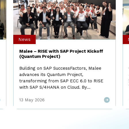
News
Malee – RISE with SAP Project Kickoff
(Quantum Project)
Building on SAP SuccessFactors, Malee
advances its Quantum Project,
transforming from SAP ECC 6.0 to RISE
with SAP S/4HANA on Cloud. By
leveraging Global Best Practices, the
transformation unlocks operational
13 May 2026
potential, reduces redundancies, and
enhances speed and accuracy with real-
time data. This marks the foundation of
an AI-Ready Digital Core that seamlessly