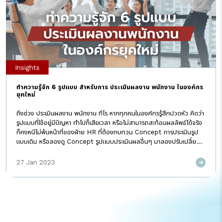
Transformation คือ “ความพร้อม” ซึ่งหลายๆองค์กรได้มองข้ามเรื่องนี้
ไป ความพร้อมในที่นี้มุ่งเน้นไปที่ระบบหลังบ้าน (Backend Readiness)
[…]
Insights
ทำความรู้จัก 6 รูปแบบ สำหรับการ ประเมินผลงาน พนักงาน ในองค์กร
ยุคใหม่
ถึงช่วง ประเมินผลงาน พนักงาน ทีไร หากทุกคนในองค์กรรู้สึกปวดหัว คิดว่า
รูปแบบที่ใช้อยู่มีปัญหา ทำไปก็เสียเวลา หรือไม่สามารถสะท้อนผลลัพธ์ได้จริง
ก็คงหนีไม่พ้นหน้าที่ของฝ่าย HR ที่ต้องทบทวน Concept การประเมินรูป
แบบเดิม หรือลองดู Concept รูปแบบประเมินผลอื่นๆ มาลองปรับเปลี่ยน
กันแล้ว! I AM ขอสรุปให้ว่า ปัจจุบันมีรูปแบบอะไรบ้างที่ได้รับความนิยม มอง
หารูปแบบที่เหมาะสมกับองค์กรของคุณได้เลย Key Performance
27 Jan 2023
Indicator (KPI) KPI คือ ดัชนีชี้วัดความสำเร็จ ถ่ายทอดเป้าหมายของ
องค์กรในลักษณะ top down วัดคุณค่าที่ประเมินผลออกมาเป็นตัวเลข/
จำนวน/ปริมาณได้ชัดเจนและแสดงให้เห็นว่าพนักงานคนนั้นมีศักยภาพ หรือ
ประสบความสำเร็จตามวัตถุประสงค์ที่วางไว้หรือไม่ ซึ่งเป็นรูปแบบที่องค์กร
ส่วนใหญ่ของไทยใช้ในการประเมินผลงาน Objective and Key Result
(OKR) OKR คือ วิธีการตั้งเป้าหมายเพื่อวัดผลความสำเร็จ เน้นการกำหนด