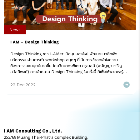
News
I AM – Design Thinking
Design Thinking ชาว I-AMer เปิดมุมมองใหม่ พัฒนาแนวคิดเชิง
นวัตกรรม ผ่านการทำ workshop สนุกๆ ที่เน้นการเข้าอกเข้าใจความ
ต้องการของมนุษย์มากขึ้น โดยวิทยากรพิเศษ ครูเบลล์ (พนัญญา เจริญ
สวัสดิ์พงศ์) การเข้าคลาส Design Thinking ในครั้งนี้ ก็เพื่อให้พวกเรารู้
วิธี”รับฟัง” และหาวิธีหลุดจากกรอบการแก้ปัญหาแบบเดิมๆ สามารถคิดค้นไอ
เดียใหม่ๆ และเปิดทางเลือกใหม่ให้กับการทำงานและการใช้ชีวิตได้อย่าง
22 Dec 2022
สร้างสรรค์ เพราะแกนหลักในงาน Consult ของเรา คือ การฟังและทำความ
เข้าใจลูกค้าให้ได้มากที่สุด เพื่อสร้างนวัตกรรมที่ตอบโจทย์ ช่วยขับเคลื่อน
องค์กรให้ก้าวสู่โลกดิจิทัล และความสำเร็จที่ยั่งยืน อยากพัฒนาตัวเองแบบนี้
รีบมาร่วมงานกัน! I AM ยังมองหาเพื่อนร่วมงานอีกหลายตำแหน่งเลย E-
mail : recruit@iamconsulting.co.thLINE@ :
http://bit.ly/3Eji6r1 #IAMConsulting
#iamcareer#WorkingWithIAM #DesignThinking
I AM Consulting Co., Ltd.
252/69 Muang Thai-Phatra Complex Building,