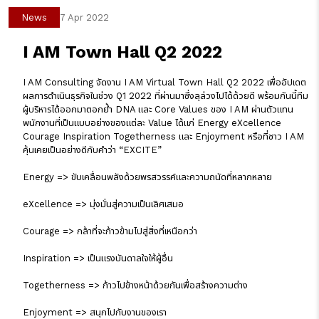
News
7 Apr 2022
I AM Town Hall Q2 2022
I AM Consulting จัดงาน I AM Virtual Town Hall Q2 2022 เพื่ออัปเดต
ผลการดำเนินธุรกิจในช่วง Q1 2022 ที่ผ่านมาซึ่งลุล่วงไปได้ด้วยดี พร้อมกันนี้ทีม
ผู้บริหารได้ออกมาตอกย้ำ DNA และ Core Values ของ I AM ผ่านตัวแทน
พนักงานที่เป็นแบบอย่างของแต่ละ Value ได้แก่ Energy eXcellence
Courage Inspiration Togetherness และ Enjoyment หรือที่ชาว I AM
คุ้นเคยเป็นอย่างดีกับคำว่า “EXCITE”
Energy => ขับเคลื่อนพลังด้วยพรสวรรค์และความถนัดที่หลากหลาย
eXcellence => มุ่งมั่นสู่ความเป็นเลิศเสมอ
Courage => กล้าที่จะก้าวข้ามไปสู่สิ่งที่เหนือกว่า
Inspiration => เป็นแรงบันดาลใจให้ผู้อื่น
Togetherness => ก้าวไปข้างหน้าด้วยกันเพื่อสร้างความต่าง
Enjoyment => สนุกไปกับงานของเรา