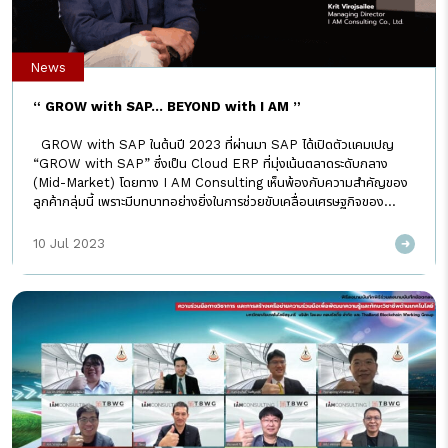
News
“ GROW with SAP… BEYOND with I AM ”
GROW with SAP ในต้นปี 2023 ที่ผ่านมา SAP ได้เปิดตัวแคมเปญ
“GROW with SAP” ซึ่งเป็น Cloud ERP ที่มุ่งเน้นตลาดระดับกลาง
(Mid-Market) โดยทาง I AM Consulting เห็นพ้องกับความสำคัญของ
ลูกค้ากลุ่มนี้ เพราะมีบทบาทอย่างยิ่งในการช่วยขับเคลื่อนเศรษฐกิจของ
ประเทศไทย ทั้งนี้ Mid-Market นั้นครองสัดส่วน 95% ของภาคธุรกิจใน
ประเทศไทย และยังรองรับอัตราการจ้างงานสูงถึง 50% ของตลาดแรงงาน
10 Jul 2023
จากการรวบรวมข้อมูลของ I AM Consulting เราพบว่า Pain Point ส่วน
ใหญ่ของลูกค้าอยู่ที่ความรวดเร็วในการดำเนินโครงการ โดยเฉพาะ Mid-
Market ซึ่งบริษัทส่วนใหญ่มีข้อจำกัดด้านกำลังคน ดังนั้นการทำโครงการให้
เสร็จเร็วขึ้นจึงเป็นสิ่งที่สำคัญมาก คุณกริช วิโรจน์สายลี กรรมการผู้จัดการ
บริษัท I AM Consulting ให้สัมภาษณ์ถึง ความหมายของความเป็น I AM,
ข้อได้เปรียบของ GROW […]