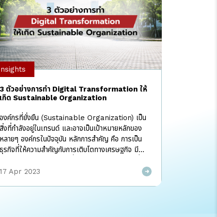
Insights
3 ตัวอย่างการทำ Digital Transformation ให้
เกิด Sustainable Organization
องค์กรที่ยั่งยืน (Sustainable Organization) เป็น
สิ่งที่กำลังอยู่ในเทรนด์ และอาจเป็นเป้าหมายหลักของ
หลายๆ องค์กรในปัจจุบัน หลักการสำคัญ คือ การเป็น
ธุรกิจที่ให้ความสำคัญกับการเติบโตทางเศรษฐกิจ มี
ระบบการกำกับดูแลกิจการที่ดีและการบริหารความเสี่ยง
อย่างมีประสิทธิภาพ ควบคู่กับการดำเนินงานอย่างมีความ
17 Apr 2023
รับผิดชอบต่อสังคมและสิ่งแวดล้อม สรุปง่ายๆ คือ การ
สร้างสมดุลของ เศรษฐกิจ (Economy) สังคม
(Sociality) และ สิ่งแวดล้อม (Environmental)
นั่นเอง I AM Consulting เล็งเห็นว่าการทำ Digital