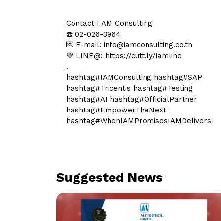
Contact I AM Consulting
☎️ 02-026-3964
💌 E-mail:
info@iamconsulting.co.th
💚 LINE@:
https://cutt.ly/iamline
.
hashtag#IAMConsulting
hashtag#SAP
hashtag#Tricentis
hashtag#Testing
hashtag#AI
hashtag#OfficialPartner
hashtag#EmpowerTheNext
hashtag#WhenIAMPromisesIAMDelivers
Suggested News