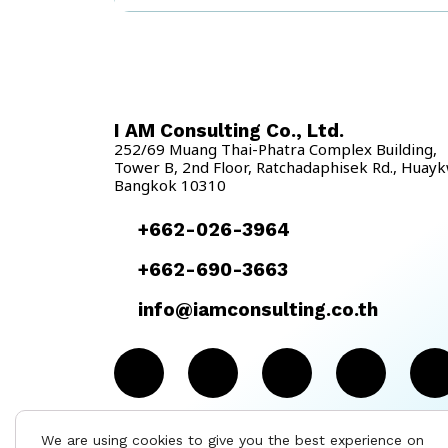
ระบบ e-Tax invoice จะพลาดโอกาสอะไรไปบ้าง I AM
Consulting ขอยกตัวอย่างมาให้ดูกันตามด้านล่างนี้
พลาดโอกาสในการลดต้นทุน การจัดทำใบกำกับภาษีรูป
แบบกระดาษ จะมีต้นทุนทั้ง ค่ากระดาษ ค่าพิมพ์ หาก
ต้องจัดส่งข้อมูลให้ผู้ซื้อหรือผู้รับบริการผ่านทาง
ไปรษณีย์ ก็จะต้องมีต้นทุนค่าคนส่งเอกสาร ค่าชอง ค่าส่ง
I AM Consulting Co., Ltd.
ไปรษณีย์ ค่าน้ำมัน และใช้เวลานาน นอกจากนี้ยังต้องมี
252/69 Muang Thai-Phatra Complex Building,
พื้นที่จัดเก็บไว้เป็นหลักฐานสำหรับในการตรวจสอบด้วย
Tower B, 2nd Floor, Ratchadaphisek Rd., Huay
ดังนั้นการทำ ระบบ e-Tax ที่สามารถจัดทำใบกำกับภาษี
Bangkok 10310
ในรูปแบบของไฟล์ ส่งผ่านช่องทาง E-mail และจัดเก็บ
ไฟล์ไว้บนระบบ Cloud จึงช่วยลดต้นทุนได้เป็นอย่างดี
+662-026-3964
พลาดโอกาสเข้าร่วมโครงการกับนโยบายจากรัฐบาล ตาม
ที่ได้เกริ่นไปข้างต้น แม้ว่าภาครัฐจะไม่ได้บังคับใช้ แต่ก็มี
+662-690-3663
ความพยายามส่งเสริม และผลักดันออกมาเป็นนโนบาย
info@iamconsulting.co.th
ต่างๆ อยู่อย่างต่อเนื่อง เช่น ล่าสุดในปี 2566 นี้ ก็มี
มาตรการ #ช้อปดีมีคืน ที่ให้ผู้ซื้อสินค้าและบริการ […]
We are using cookies to give you the best experience on