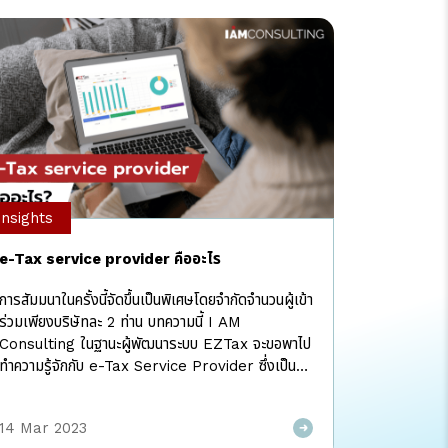
Insights
e-Tax service provider คืออะไร
การสัมมนาในครั้งนี้จัดขึ้นเป็นพิเศษโดยจำกัดจำนวนผู้เข้า
ร่วมเพียงบริษัทละ 2 ท่าน บทความนี้ I AM
Consulting ในฐานะผู้พัฒนาระบบ EZTax จะขอพาไป
ทำความรู้จักกับ e-Tax Service Provider ซึ่งเป็นรูป
แบบการนำส่งข้อมูลใบกำกับภาษีอิเล็กทรอนิกส์และใบรับ
อิเล็กทรอนิกส์ให้แก่ผู้ซื้อสินค้า ผู้รับบริการ และ กรม
14 Mar 2023
สรรพากรที่ได้รับความนิยม เพราะผู้ประกอบการไม่