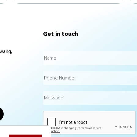
Wallet.พูดคุยปรึกษา – สอบถามข้อมูล ได้ตามช่อง
ทางเหล่านี้Tel : 02-026-3964 E-mail :
info@iamconsulting.co.th LINE@
: http://bit.ly/3Eji6r1.#IAMConsulting
#ETDA#DocumentWallet #Verifiable
Get in touch
Credentials#Papaerless
#Solution#CreateOurExcitingFuture
kwang,
Name
(Required)
Phone
Number
Message
CAPTCHA