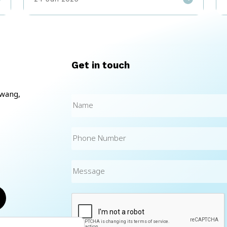
BTP ไปใช้ในงานด้าน HR ก่อนที่เราจะแชร์ Use
case มาทำความเข้าใจกันก่อนว่า SAP BTP จะเข้ามา
ช่วยในการพัฒนาประสบการณ์ของพนักงานให้ดียิ่งขึ้นได้
อย่างไร? ซึ่งการประยุกต์ใช้ SAP BTP สำหรับงาน
HR สามารถทำได้ ผ่าน 4 แกนหลักดังต่อไปนี้
ตัวอย่าง Use Case ที่ SAP BTP ใช้ในงาน HR ข้อ
Get in touch
อมูลพนักงานมักกระจายอยู่ในหลายที่หลายระบบ ทำให้
การตัดสินใจเรื่องพนักงานขาดความแม่นยำ ล่าช้า และใช้
เวลานาน SAP BTP […]
kwang,
Name
(Required)
Phone
Number
Message
CAPTCHA