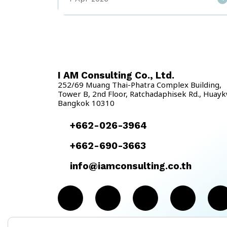
Transformation คือ การนำเทคโนโลยีเข้ามา
เปลี่ยนแปลงกระบวนการทำงานทั้งองค์กร เพื่อเพิ่ม
ความเร็ว ความแม่นยำ และความสามารถในการแข่งขัน
ในระยะยาว SUPALAI เลือกยกระดับองค์กรด้วย AI-
Powered ERP อย่าง SAP S/4HANA Cloud
Private Edition เพื่อเปลี่ยนระบบเดิมให้กลายเป็น
I AM Consulting Co., Ltd.
ระบบอัจฉริยะที่ขับเคลื่อนธุรกิจแบบ Real-time จาก
252/69 Muang Thai-Phatra Complex Building,
ระบบเดิม สู่ AI-Powered ERP: การเปลี่ยนแปลงที่
Tower B, 2nd Floor, Ratchadaphisek Rd., Huay
วัดผลได้จริง การนำ SAP S/4HANA Cloud มาใช้
Bangkok 10310
ไม่ใช่แค่การอัปเกรดระบบ แต่คือการ “ยกระดับทั้ง
องค์กร” อย่างแท้จริง ผลลัพธ์ที่เกิดขึ้นจากการทำ
+662-026-3964
Digital Transformation ความสำเร็จเริ่มจาก
“พาร์ทเนอร์ที่ใช่” […]
+662-690-3663
info@iamconsulting.co.th