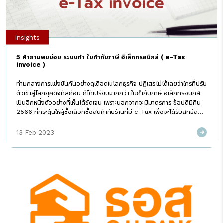
Insights
5 คำถามพบบ่อย ระบบทำ ใบกำกับภาษี อิเล็กทรอนิกส์ ( e-Tax
invoice )
ท่ามกลางการแข่งขันกันอย่างดุเดือดในโลกธุรกิจ ปฏิเสธไม่ได้เลยว่าใครที่ปรับ
ตัวเข้าสู่โลกยุคดิจิทัลก่อน ก็ได้เปรียบมากกว่า ใบกำกับภาษี อิเล็กทรอนิกส์
เป็นอีกหนึ่งตัวอย่างที่เห็นได้ชัดเจน เพราะนอกจากจะมีมาตรการ ช้อปดีมีคืน
2566 ที่กระตุ้นให้ผู้ซื้อเลือกซื้อสินค้ากับร้านที่มี e-Tax เพื่อจะได้รับสิทธิ์ลด
หย่อนภาษีมากกว่าแล้วนั้น บริษัทยังสามารถนำค่าใช้จ่ายในการลงทุนและใช้
บริการระบบ ไปหักรายจ่ายได้ 2 เท่า อีกด้วย ( ตั้งแต่ 1 มกราคม 2566 ถึง
13 Feb 2023
วันที่ 31 ธ.ค. 2568 ) หากบริษัทของท่านกำลังมองหาระบบ และอยากเร่ง
ดำเนินการตั้งแต่วันนี้ เพื่อไม่ให้พลาดโอกาสเข้าร่วมโครงการจากทางรัฐบาลใน
ปีต่อไป แต่ยังมีคำถามอยู่หลายส่วน I AM Consulting ในฐานะผู้พัฒนา
ระบบ EZTax ซึ่งได้การรับรองการเป็น Service Provider สำหรับการเป็น
ตัวแทนการนำส่งเอกสารผ่านระบบเข้าไปที่กรมสรรพากรโดยตรง จึงขอ
รวบรวมคำถามที่พบบ่อย พร้อมคำตอบให้หายคาใจไว้ในบทความนี้เลย 5
คำถามพบบ่อย ระบบทำ ใบกำกับภาษี อิเล็กทรอนิกส์ ( e-Tax invoice )
1) ใบกำกับภาษี อิเล็กทรอนิกส์ […]