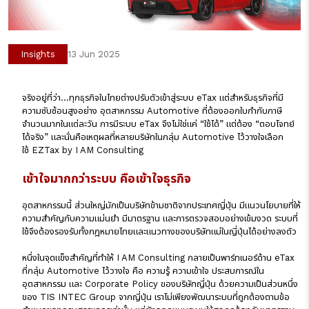
Insights
13 Jun 2025
จริงอยู่ที่ว่า…ทุกธุรกิจในไทยต่างปรับตัวเข้าสู่ระบบ eTax แต่สำหรับธุรกิจที่มี
ความซับซ้อนสูงอย่าง อุตสาหกรรม Automotive ที่ต้องออกใบกำกับภาษี
จำนวนมากในแต่ละวัน การมีระบบ eTax จึงไม่ใช่แค่ “ใช้ได้” แต่ต้อง “ตอบโจทย์
ได้จริง” และนั่นคือเหตุผลที่หลายบริษัทในกลุ่ม Automotive ไว้วางใจเลือก
ใช้
EZTax
by I AM Consulting
เข้าใจมากกว่าระบบ คือเข้าใจธุรกิจ
อุตสาหกรรมนี้ ส่วนใหญ่มักเป็นบริษัทข้ามชาติจากประเทศญี่ปุ่น มีแนวนโยบายที่ให้
ความสำคัญกับความแม่นยำ มีมาตรฐาน และการตรวจสอบอย่างเข้มงวด ระบบที่
ใช้จึงต้องรองรับทั้งกฎหมายไทยและแนวทางของบริษัทแม่ในญี่ปุ่นได้อย่างลงตัว
หนึ่งในจุดแข็งสำคัญที่ทำให้ I AM Consulting กลายเป็นพาร์ทเนอร์ด้าน eTax
ที่กลุ่ม Automotive ไว้วางใจ คือ ความรู้ ความเข้าใจ ประสบการณ์ใน
อุตสาหกรรม และ Corporate Policy ของบริษัทญี่ปุ่น ด้วยความเป็นส่วนหนึ่ง
ของ TIS INTEC Group จากญี่ปุ่น เราไม่เพียงพัฒนาระบบที่ถูกต้องตามข้อ