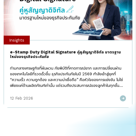
Insights
e-Stamp Duty Digital Signature คู่หูสัญญาดิจิทัล มาตรฐาน
ใหม่ของธุรกิจประกันภัย
ท่ามกลางเศรษฐกิจที่ผันผวน ภัยพิบัติที่คาดการณ์ยาก และการเปลี่ยนผ่าน
ของเทคโนโลยีที่รวดเร็วขึ้น ธุรกิจประกันภัยในปี 2569 กำลังเข้าสู่ยุคที่
“ความเร็ว ความถูกต้อง และความน่าเชื่อถือ” คือหัวใจของการแข่งขัน ไม่ใช่
เพียงแค่ด้านผลิตภัณฑ์เท่านั้น แต่รวมถึงประสบการณ์ของลูกค้าในทุกขั้น
ตอน ตั้งแต่เสนอขาย ออกกรมธรรม์ ไปจนถึงการให้บริการและการเคลม สิ่งที่
ชัดเจนคือ อุตสาหกรรมกำลังมุ่งสู่ Digital Insurance อย่างเต็มรูปแบบ
12 Feb 2026
เอกสารสัญญา/กรมธรรม์อิเล็กทรอนิกส์ หรือ e-Policy ต้องสามารถตรวจ
สอบย้อนหลังได้ ลดระยะเวลาของกระบวนการออกเอกสารสัญญา และข้อมูล
ต้องพร้อมใช้งาน เพื่อรองรับทั้งการเติบโตในเชิงธุรกิจ และมาตรฐานการกำกับ
ดูแล (Compliance) ที่เข้มงวดขึ้นในระยะยาว ด้วยเหตุนี้ บริษัทประกันภัยชั้น
นำจึงเริ่มยกระดับการออกกรมธรรม์และเอกสารสัญญา (e-Policy) ให้เป็น
ดิจิทัลเต็มรูปแบบ โดยนำ e-Stamp Duty และ Digital Signature มาใช้