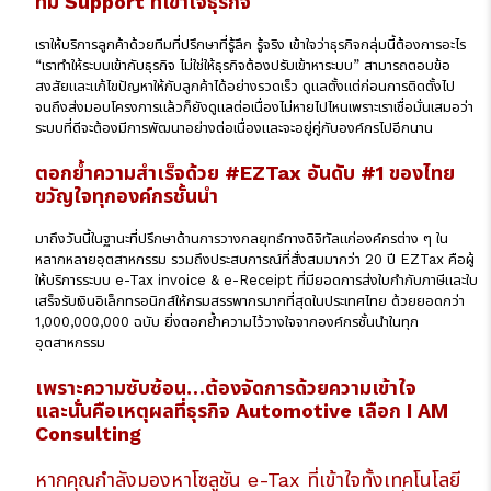
ทีม Support ที่เข้าใจธุรกิจ
เราให้บริการลูกค้าด้วยทีมที่ปรึกษาที่รู้ลึก รู้จริง เข้าใจว่าธุรกิจกลุ่มนี้ต้องการอะไร
“เราทำให้ระบบเข้ากับธุรกิจ ไม่ใช่ให้ธุรกิจต้องปรับเข้าหาระบบ” สามารถตอบข้อ
สงสัยและแก้ไขปัญหาให้กับลูกค้าได้อย่างรวดเร็ว ดูแลตั้งแต่ก่อนการติดตั้งไป
จนถึงส่งมอบโครงการแล้วก็ยังดูแลต่อเนื่องไม่หายไปไหนเพราะเราเชื่อมั่นเสมอว่า
ระบบที่ดีจะต้องมีการพัฒนาอย่างต่อเนื่องและจะอยู่คู่กับองค์กรไปอีกนาน
ตอกย้ำความสำเร็จด้วย #EZTax อันดับ #1 ของไทย
ขวัญใจทุกองค์กรชั้นนำ
มาถึงวันนี้ในฐานะที่ปรึกษาด้านการวางกลยุทธ์ทางดิจิทัลแก่องค์กรต่าง ๆ ใน
หลากหลายอุตสาหกรรม รวมถึงประสบการณ์ที่สั่งสมมากว่า 20 ปี EZTax คือผู้
ให้บริการระบบ e-Tax invoice & e-Receipt ที่มียอดการส่งใบกำกับภาษีและใบ
เสร็จรับเงินอิเล็กทรอนิกส์ให้กรมสรรพากรมากที่สุดในประเทศไทย ด้วยยอดกว่า
1,000,000,000 ฉบับ ยิ่งตอกย้ำความไว้วางใจจากองค์กรชั้นนำในทุก
อุตสาหกรรม
เพราะความซับซ้อน…ต้องจัดการด้วยความเข้าใจ
และนั่นคือเหตุผลที่ธุรกิจ Automotive เลือก I AM
Consulting
หากคุณกำลังมองหาโซลูชัน e-Tax ที่เข้าใจทั้งเทคโนโลยี