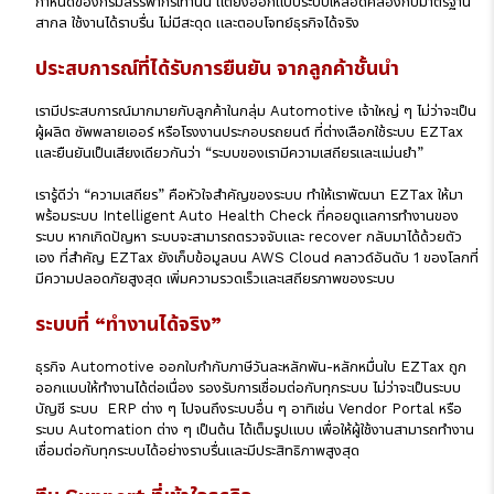
กำหนดของกรมสรรพากรเท่านั้น แต่ยังออกแบบระบบให้สอดคล้องกับมาตรฐาน
สากล ใช้งานได้ราบรื่น ไม่มีสะดุด และตอบโจทย์ธุรกิจได้จริง
ประสบการณ์ที่ได้รับการยืนยัน จากลูกค้าชั้นนำ
เรามีประสบการณ์มากมายกับลูกค้าในกลุ่ม Automotive เจ้าใหญ่ ๆ ไม่ว่าจะเป็น
ผู้ผลิต ซัพพลายเออร์ หรือโรงงานประกอบรถยนต์ ที่ต่างเลือกใช้ระบบ EZTax
และยืนยันเป็นเสียงเดียวกันว่า “ระบบของเรามีความเสถียรและแม่นยำ”
เรารู้ดีว่า “ความเสถียร” คือหัวใจสำคัญของระบบ ทำให้เราพัฒนา EZTax ให้มา
พร้อมระบบ Intelligent Auto Health Check ที่คอยดูแลการทำงานของ
ระบบ หากเกิดปัญหา ระบบจะสามารถตรวจจับและ recover กลับมาได้ด้วยตัว
เอง ที่สำคัญ EZTax ยังเก็บข้อมูลบน AWS Cloud คลาวด์อันดับ 1 ของโลกที่
มีความปลอดภัยสูงสุด เพิ่มความรวดเร็วและเสถียรภาพของระบบ
ระบบที่ “ทำงานได้จริง”
ธุรกิจ Automotive ออกใบกำกับภาษีวันละหลักพัน-หลักหมื่นใบ EZTax ถูก
ออกแบบให้ทำงานได้ต่อเนื่อง รองรับการเชื่อมต่อกับทุกระบบ ไม่ว่าจะเป็นระบบ
บัญชี ระบบ ERP ต่าง ๆ ไปจนถึงระบบอื่น ๆ อาทิเช่น Vendor Portal หรือ
ระบบ Automation ต่าง ๆ เป็นต้น ได้เต็มรูปแบบ เพื่อให้ผู้ใช้งานสามารถทำงาน
เชื่อมต่อกับทุกระบบได้อย่างราบรื่นและมีประสิทธิภาพสูงสุด