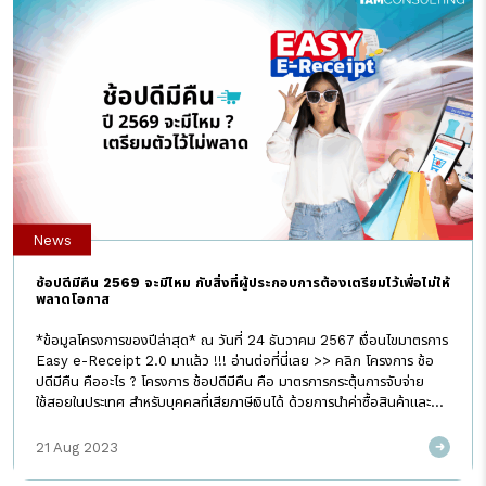
#ธนาคารอาคารสงเคราะห์
News
ช้อปดีมีคืน 2569 จะมีไหม กับสิ่งที่ผู้ประกอบการต้องเตรียมไว้เพื่อไม่ให้
พลาดโอกาส
*ข้อมูลโครงการของปีล่าสุด* ณ วันที่ 24 ธันวาคม 2567 เงื่อนไขมาตรการ
Easy e-Receipt 2.0 มาแล้ว !!! อ่านต่อที่นี่เลย >> คลิก โครงการ ช้อ
ปดีมีคืน คืออะไร ? โครงการ ช้อปดีมีคืน คือ มาตรการกระตุ้นการจับจ่าย
ใช้สอยในประเทศ สำหรับบุคคลที่เสียภาษีเงินได้ ด้วยการนำค่าซื้อสินค้าและ
บริการมาลดหย่อนภาษีเงินได้บุคคลธรรมดา ตามจำนวนที่จ่ายจริง โดย
มาตรการนี้มีมาต่อเนื่อง ตั้งแต่ปี 2563 จนปัจจุบัน ในปี 2566 เริ่มมีสิทธิ
21 Aug 2023
พิเศษสำหรับร้านที่ออกใบกำกับภาษีแบบอิเล็กทรอนิกส์ได้ คือ ลูกค้าจะ
สามารถลดหย่อนภาษีได้สูงสุด 40,000 บาท เฉพาะร้านที่ออกใบกำกับภาษี