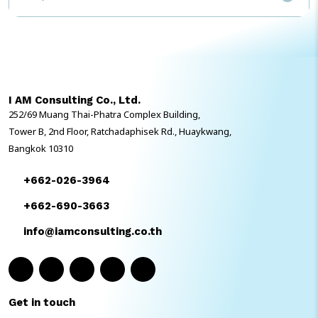
ทัศน์ที่ชัดเจนของ Workpoint ในการผลิตผลงานบันเทิงที่มีคุณภาพ เพื่อผู้
ชมและวงการบันเทิงไทย สู่โลกที่เทคโนโลยีและความคิดสร้างสรรค์เดินเคียงคู่
กัน ด้วยระบบ AI Power Cloud ERP ที่ชาญฉลาดที่สุดของ SAP ที่
ครอบคลุมทุกมิติของการทำงาน เชื่อมโยงทุกกระบวนการในองค์กรให้ขับ
เคลื่อนได้อย่างไร้รอยต่อ ปลดล็อกศักยภาพการใช้ AI ให้เป็นส่วนหนึ่งของ
ทุกบทบาทในธุรกิจ พร้อมรองรับการเติบโตอย่างต่อเนื่องในอุตสาหกรรมสื่อ
ความบันเทิงที่เปลี่ยนแปลงอย่างรวดเร็ว ความสำเร็จครั้งนี้ เกิดขึ้นภายใต้
I AM Consulting Co., Ltd.
บรรยากาศแห่งความมงคลในวัน “คเณศจตุรถี” ซึ่งเป็นวันสำคัญในการขอพร
252/69 Muang Thai-Phatra Complex Building,
เพื่อความสำเร็จและความก้าวหน้าของทาง Workpoint เสมือนการเปิดบท
ใหม่ที่ก้าวไปข้างหน้าพร้อมกัน ไม่ใช่เพียงพร้อมแค่เทคโนโลยี แต่พร้อมยืน
Tower B, 2nd Floor, Ratchadaphisek Rd., Huaykwang,
หยัดในฐานะ “ผู้นำวงการสื่อและบันเทิง” ที่ครองใจคนไทยทุกยุคสมัย ขอ
Bangkok 10310
ขอบคุณ Workpoint สำหรับความไว้วางใจ และโอกาสให้ I AM […]
+662-026-3964
+662-690-3663
info@iamconsulting.co.th
Get in touch