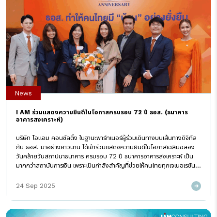
News
I AM ร่วมแสดงความยินดีในโอกาสครบรอบ 72 ปี ธอส. (ธนาคาร
อาคารสงเคราะห์)
บริษัท ไอแอม คอนซัลติ้ง ในฐานะพาร์ทเนอร์ผู้ร่วมเดินทางบนเส้นทางดิจิทัล
กับ ธอส. มาอย่างยาวนาน ได้เข้าร่วมแสดงความยินดีในโอกาสเฉลิมฉลอง
วันคล้ายวันสถาปนาธนาคาร ครบรอบ 72 ปี ธนาคารอาคารสงเคราะห์ เป็น
มากกว่าสถาบันการเงิน เพราะเป็นกำลังสำคัญที่ช่วยให้คนไทยทุกเจเนอเรชันมี
บ้านที่อบอุ่น I AM ภูมิใจเป็นอย่างยิ่งที่ได้เป็นส่วนหนึ่งในการพัฒนาด้าน
ดิจิทัลให้กับ ธอส. และขอขอบคุณที่เป็นธนาคารที่ยืนหยัดเคียงข้างประชาชน
24 Sep 2025
ช่วยสนับสนุนและสร้างความมั่นคงในชีวิตให้กับผู้คนทั่วประเทศ เราขอให้
ธอส.เติบโตอย่างมั่นคงเป็นพลังสำคัญในการพัฒนาสังคมไทยต่อไปอีกนาน
เท่านาน . . #IAMConsulting #EMPOWERTHENEXT #ธอส